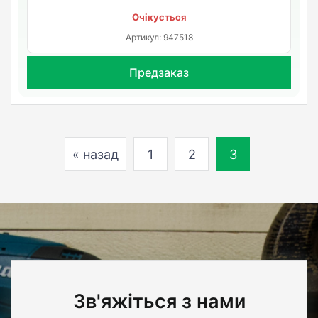
Очікується
Артикул: 947518
Предзаказ
« назад
1
2
3
Зв'яжіться з нами