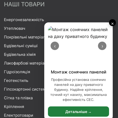
НАШІ ТОВАРИ
Енергонезалежність
×
Утеплювач
Покрівельні матеріали
‹
›
Будівельні суміші
Будівельна хімія
Лакофарбові матеріали
Гідроізоляція
Монтаж сонячних панелей
Професійна установка сонячних
Геотекстиль
панелей на даху приватного
Гіпсокартонні системи
будинку. Надійне кріплення,
точний кут нахилу, максимальна
Сітка та плівка
ефективність СЕС.
Кріплення
Детальніше →
Електротовари