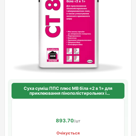
Суха суміш ППС плюс МВ біла «2 в 1» для
приклеювання пінополістирольних і
мінераловатних плит CERESIT CT 87 WHITE
FLEXIBLE
893.70
/шт
Очікується