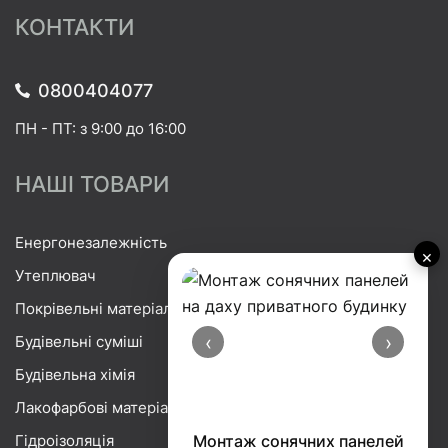
КОНТАКТИ
0800404077
ПН - ПТ: з 9:00 до 16:00
НАШІ ТОВАРИ
Енергонезалежність
×
Утеплювач
Покрівельні матеріали
‹
›
Будівельні суміші
Будівельна хімія
Лакофарбові матеріали
Гідроізоляція
Порізка базальтової вати