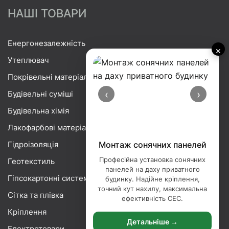
НАШІ ТОВАРИ
Енергонезалежність
×
Утеплювач
Покрівельні матеріали
‹
›
Будівельні суміші
Будівельна хімія
Лакофарбові матеріали
Гідроізоляція
Монтаж сонячних панелей
Професійна установка сонячних
Геотекстиль
панелей на даху приватного
Гіпсокартонні системи
будинку. Надійне кріплення,
точний кут нахилу, максимальна
Сітка та плівка
ефективність СЕС.
Кріплення
Детальніше →
Електротовари