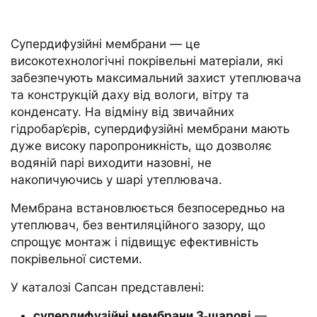
Супердифузійні мембрани — це
високотехнологічні покрівельні матеріали, які
забезпечують максимальний захист утеплювача
та конструкцій даху від вологи, вітру та
конденсату. На відміну від звичайних
гідробар’єрів, супердифузійні мембрани мають
дуже високу паропроникність, що дозволяє
водяній парі виходити назовні, не
накопичуючись у шарі утеплювача.
Мембрана встановлюється безпосередньо на
утеплювач, без вентиляційного зазору, що
спрощує монтаж і підвищує ефективність
покрівельної системи.
У каталозі Сапсан представлені:
супердифузійні мембрани 3‑шарові
—