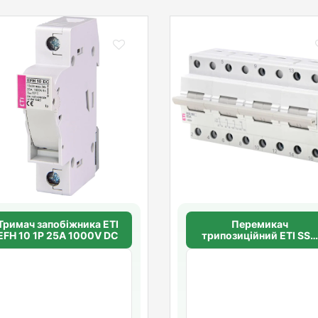
Тримач запобіжника ETI
Перемикач
EFH 10 1P 25A 1000V DC
трипозиційний ETI SS
463 "1-0-2", 4p 63A