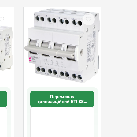
Перемикач
Q
трипозиційний ETI SSQ
440 "1-0-2", 4p 40A