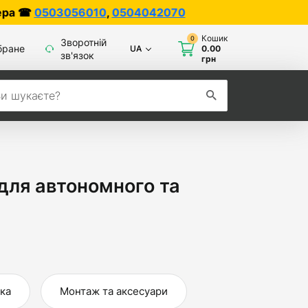
0504042070
Кошик
0
Зворотній
бране
UA
0.00
зв'язок
грн
для автономного та
ка
Монтаж та аксесуари