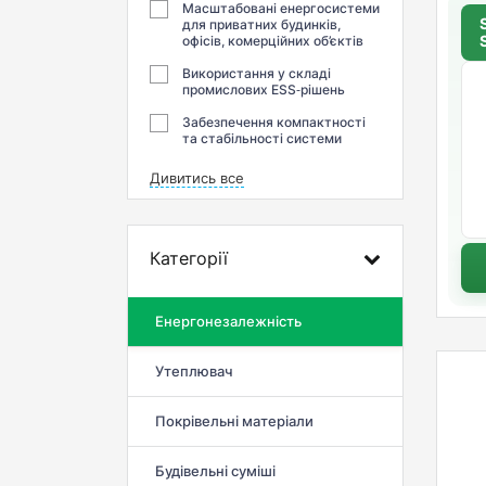
Масштабовані енергосистеми
для приватних будинків,
офісів, комерційних об’єктів
Використання у складі
промислових ESS‑рішень
Забезпечення компактності
та стабільності системи
Дивитись все
Категорії
Енергонезалежність
Утеплювач
Покрівельні матеріали
Будівельні суміші