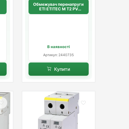
Обмежувач перенапруги
Q
ETI ETITEC M T2 PV
600/20 Y (для PV систем)
В наявності
Артикул: 2440735
Купити