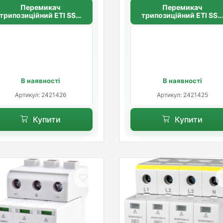
Перемикач
Перемикач
трипозиційний ETI SSQ
трипозиційний ETI SS
263 "1-0-2", 2p 63A
240 "1-0-2", 2p 40A
В наявності
В наявності
Артикул: 2421426
Артикул: 2421425
Купити
Купити