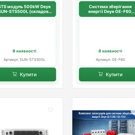
STS модуль 500kW Deye
Система зберігання
SUN-STS500L (складова
енергії Deye GE-F60,
комплекту)
61.44kWh
В наявності
В наявності
Артикул: SUN-STS500L
Артикул: GE-F60
Купити
Купити