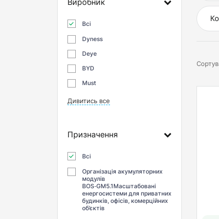
Виробник
Ко
Всі
Dyness
Deye
Сортув
BYD
Must
Дивитись все
Призначення
Всі
Організація акумуляторних
модулів
BOS‑GM5.1Масштабовані
енергосистеми для приватних
будинків, офісів, комерційних
об’єктів