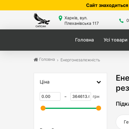
Сайт знаходиться в розробці — по ці
Харків, вул.
0
Плеханівська 117
Головна
Усі товари
Головна
Енергонезалежність
Ене
Ціна
ре
-
грн
Підк
Ге