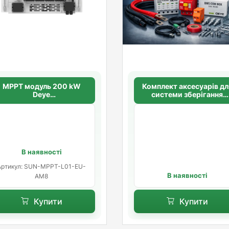
МРРТ модуль 200 kW
Комплект аксесуарів дл
Deye
системи зберігання
SUN‑MPPT‑L01‑EU‑AM8
енергії Deye GE-F240/G
(складова комплекту)
F256
В наявності
Артикул: SUN-MPPT-L01-EU-
В наявності
AM8
Купити
Купити