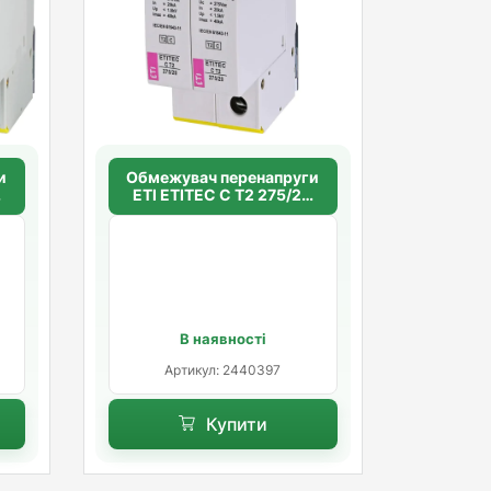
и
Обмежувач перенапруги
0
ETI ETITEC C T2 275/20
(2+0) 2p
В наявності
Артикул: 2440397
Купити