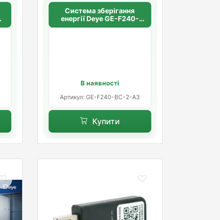
Система зберігання
енергії Deye GE-F240-
BC-2-A3, 240kWh
В наявності
Артикул: GE-F240-BC-2-A3
Купити