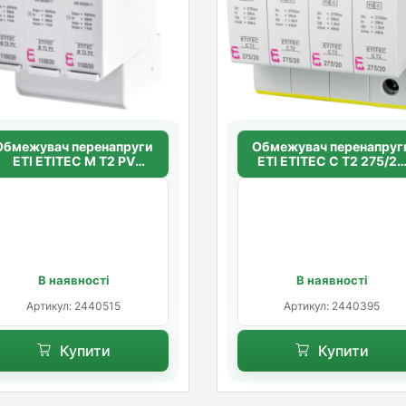
Обмежувач перенапруги
Обмежувач перенапруг
ETI ETITEC M T2 PV
ETI ETITEC C T2 275/2
1100/20 Y (для PV
(4+0) 4p
систем)
В наявності
В наявності
Артикул: 2440515
Артикул: 2440395
Купити
Купити