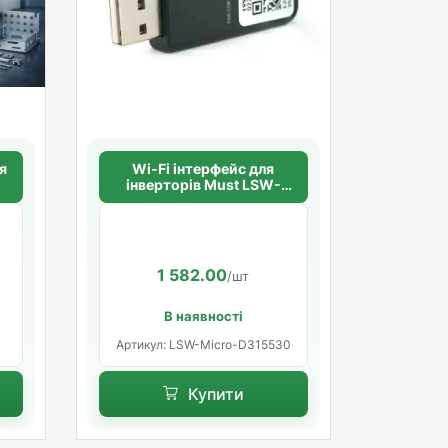
я
Wi-Fi інтерфейс для
інверторів Must LSW-
E-
Micro- D315530
1 582.00
/шт
В наявності
Артикул: LSW-Micro-D315530
Купити