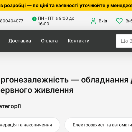
ні та наявності уточнюйте у менеджера ☎
0503056010
,
ПН - ПТ: з 9:00 до
800404077
Вхід
Ви
16:00
Доставка
Оплата
Контакти
ргонезалежність — обладнання 
зервного живлення
атегорії
нерація та накопичення
Електрозахист та автомати