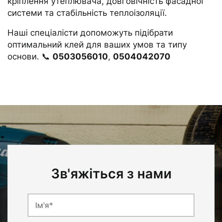
кріплення утеплювача, довговічність фасадної
системи та стабільність теплоізоляції.
Наші спеціалісти допоможуть підібрати
оптимальний клей для ваших умов та типу
основи. 📞
0503056010
,
0504042070
Зв'яжіться з нами
Ім'я*