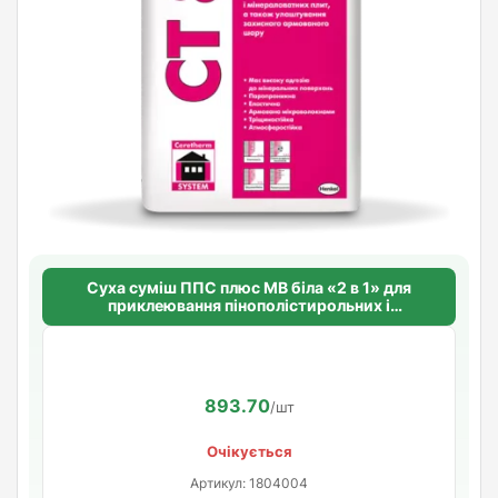
Суха суміш ППС плюс МВ біла «2 в 1» для
приклеювання пінополістирольних і
мінераловатних плит CERESIT CT 87 WHITE
FLEXIBLE
893.70
/шт
Очікується
Артикул: 1804004