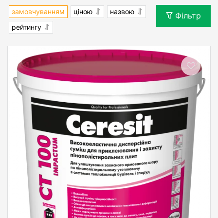
замовчуванням
ціною
назвою
Фільтр
рейтингу