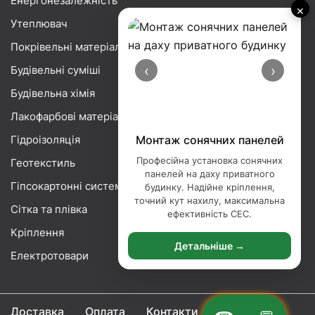
Енергонезалежність
×
Утеплювач
Покрівельні матеріали
‹
›
Будівельні суміші
Будівельна хімія
Лакофарбові матеріали
Гідроізоляція
Монтаж сонячних панелей
Професійна установка сонячних
Геотекстиль
панелей на даху приватного
Гіпсокартонні системи
будинку. Надійне кріплення,
точний кут нахилу, максимальна
Сітка та плівка
ефективність СЕС.
Кріплення
Детальніше →
Електротовари
Доставка
Оплата
Контакти