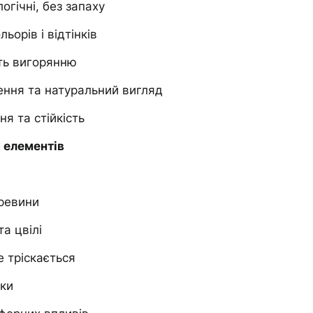
огічні, без запаху
ьорів і відтінків
ть вигорянню
ння та натуральний вигляд
я та стійкість
х елементів
ревини
та цвілі
 тріскається
нки