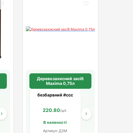
Деревозахисний засіб
Maxima 0,75л
безбарвний #ccc
792.00
1 050.60
220.80
792.00
340.80
262.20
792.00
1
.
/шт.
/шт.
/шт.
/шт.
/шт.
/шт.
/
›
›
В наявності
Артикул: ДЗМ