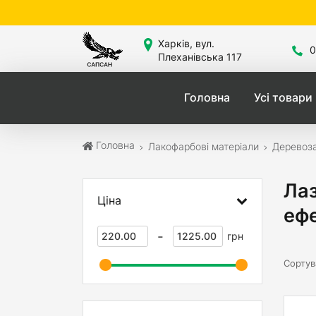
Сайт знахо
Харків, вул.
0
Плеханівська 117
Головна
Усі товари
Головна
Лакофарбові матеріали
Деревоза
Лаз
Ціна
еф
-
грн
Сортув