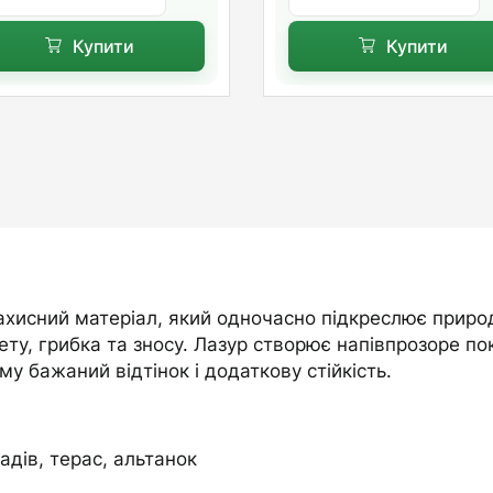
Купити
Купити
хисний матеріал, який одночасно підкреслює природ
лету, грибка та зносу. Лазур створює напівпрозоре п
 бажаний відтінок і додаткову стійкість.
дів, терас, альтанок