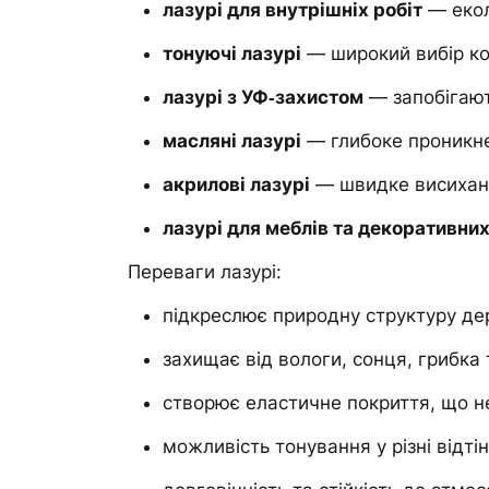
лазурі для внутрішніх робіт
— екол
тонуючі лазурі
— широкий вибір кол
лазурі з УФ‑захистом
— запобігаю
масляні лазурі
— глибоке проникне
акрилові лазурі
— швидке висиханн
лазурі для меблів та декоративни
Переваги лазурі:
підкреслює природну структуру де
захищає від вологи, сонця, грибка 
створює еластичне покриття, що не
можливість тонування у різні відті