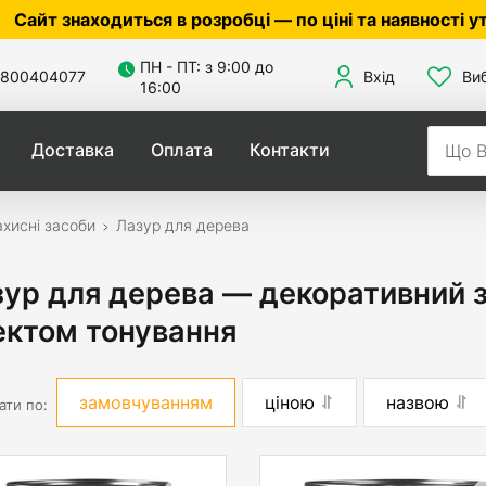
диться в розробці — по ціні та наявності уточнюйте 
ПН - ПТ: з 9:00 до
800404077
Вхід
Ви
16:00
Доставка
Оплата
Контакти
хисні засоби
Лазур для дерева
ур для дерева — декоративний з
ектом тонування
замовчуванням
ціною
назвою
ати по: