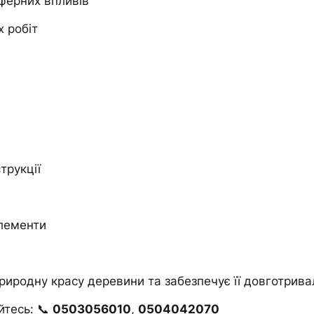
сферних впливів
х робіт
трукції
елементи
риродну красу деревини та забезпечує її довготривал
йтесь: 📞
0503056010
,
0504042070