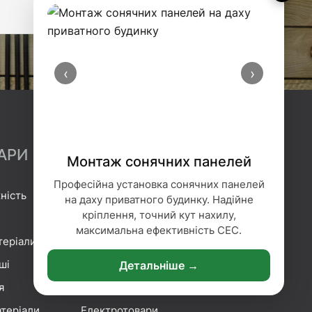
‹
›
АРИ
Монтаж сонячних панелей
Професійна установка сонячних панелей
ність
Гідроізоляція
на даху приватного будинку. Надійне
кріплення, точний кут нахилу,
Геотекстиль
максимальна ефективність СЕС.
теріали
Гіпсокартонні системи
ші
Сітка та плівка
Детальніше →
я
Кріплення
теріали
Електротовари