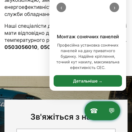
енергоефективність систем і продовжує термін
‹
›
служби обладнання.
Наші спеціалісти допоможуть підібрати ламельні
мати відповідно до типу системи,
Порізка базальтової вати
температурного режиму та умов експлуатації. 📞
Професійна порізка базальтової
0503056010
,
0504042070
вати — точна нарізка утеплювача
під ваші розміри. Ідеальні краї,
мінімум відходів, сучасне
обладнання.
Детальніше →
☎
💬
Зв'яжіться з нами