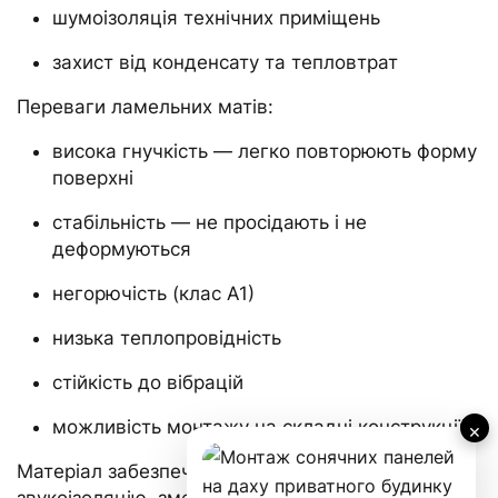
шумоізоляція технічних приміщень
захист від конденсату та тепловтрат
Переваги ламельних матів:
висока гнучкість — легко повторюють форму
поверхні
стабільність — не просідають і не
деформуються
негорючість (клас А1)
низька теплопровідність
стійкість до вібрацій
можливість монтажу на складні конструкції
×
Матеріал забезпечує ефективну тепло‑ та
звукоізоляцію, зменшує тепловтрати, підвищує