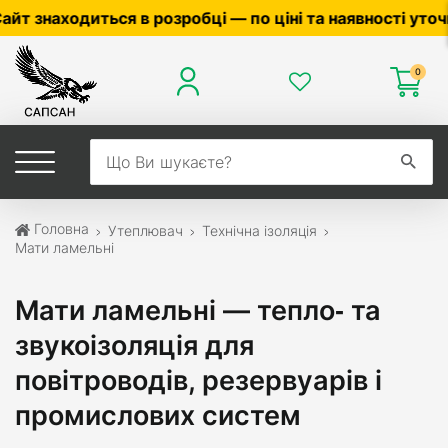
наявності уточнюйте у менеджера ☎
0503056010
,
0504
0
Головна
Утеплювач
Технічна ізоляція
Мати ламельні
Мати ламельні — тепло‑ та
звукоізоляція для
повітроводів, резервуарів і
промислових систем