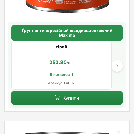
Ґрунт антикорозійний швидковисихаючий
Maxima
сірий
253.80
/шт
›
В наявності
Артикул: ГАШМ
Купити