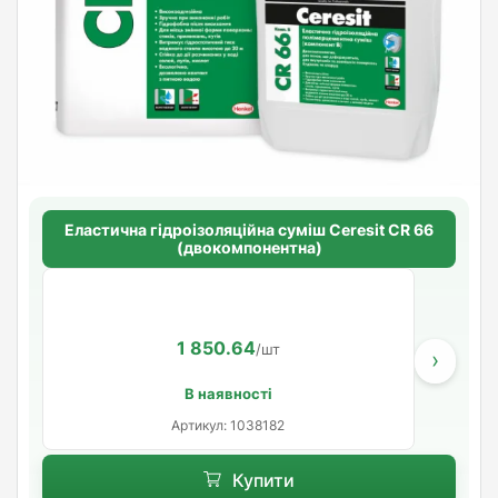
Еластична гідроізоляційна суміш Ceresit CR 66
(двокомпонентна)
1 850.64
/шт
›
В наявності
Артикул: 1038182
Купити