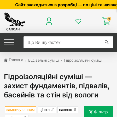
одиться в розробці — по ціні та наявності уточнюйте
0
Головна
Будівельні суміші
Гідроізоляційні суміші
Гідроізоляційні суміші —
захист фундаментів, підвалів,
басейнів та стін від вологи
замовчуванням
ціною
назвою
Фільтр