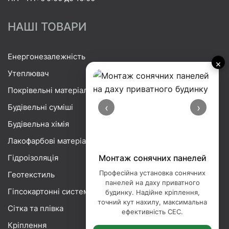
НАШІ ТОВАРИ
Енергонезалежність
×
Утеплювач
Покрівельні матеріали
‹
›
Будівельні суміші
Будівельна хімія
Лакофарбові матеріали
Гідроізоляція
Порізка базальтової вати
Професійна порізка базальтової
Геотекстиль
вати — точна нарізка утеплювача
Гіпсокартонні системи
під ваші розміри. Ідеальні краї,
мінімум відходів, сучасне
Сітка та плівка
обладнання.
Кріплення