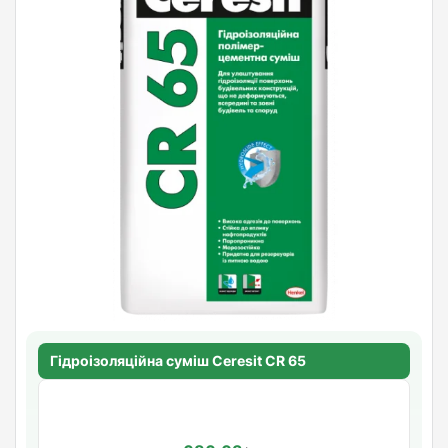
Гідроізоляційна суміш Ceresit CR 65