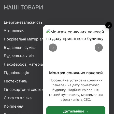
НАШІ ТОВАРИ
Енергонезалежність
×
Утеплювач
Покрівельні матеріали
‹
›
Будівельні суміші
Будівельна хімія
Лакофарбові матеріали
Гідроізоляція
Монтаж сонячних панелей
Професійна установка сонячних
Геотекстиль
панелей на даху приватного
Гіпсокартонні системи
будинку. Надійне кріплення,
точний кут нахилу, максимальна
Сітка та плівка
ефективність СЕС.
Кріплення
Детальніше →