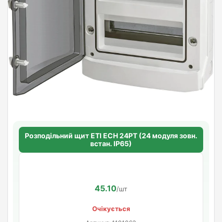
Розподільний щит ETI ECH 24PT (24 модуля зовн.
встан. IP65)
45.10
/шт
Очікується