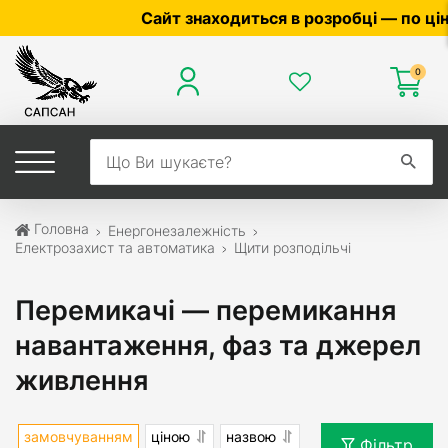
Сайт знаходиться в розробці — по ціні та наявн
0
Головна
Енергонезалежність
Електрозахист та автоматика
Щити розподільчі
Перемикачі — перемикання
навантаження, фаз та джерел
живлення
замовчуванням
ціною
назвою
Фільтр