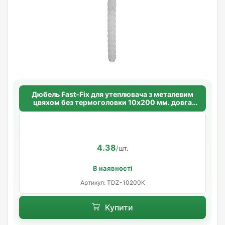
Дюбель Fast-Fix для утеплювача з металевим
цвяхом без термоголовки 10х200 мм. довга
розпорна база
4.38
/шт.
В наявності
Артикул: TDZ-10200K
Купити