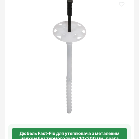
Дюбель Fast-Fix для утеплювача з металевим
цвяхом без термоголовки 10х300 мм. довга