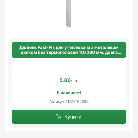
Дюбель Fast-Fix для утеплювача з металевим
цвяхом без термоголовки 10х260 мм. довга
розпорна база
5.86
/шт.
В наявності
Артикул: TDZ-10260K
Купити