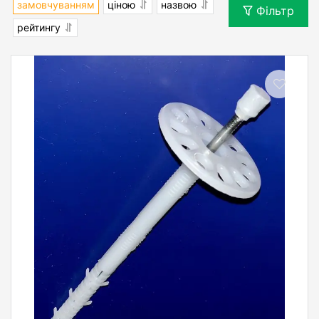
замовчуванням
ціною
назвою
Фільтр
рейтингу