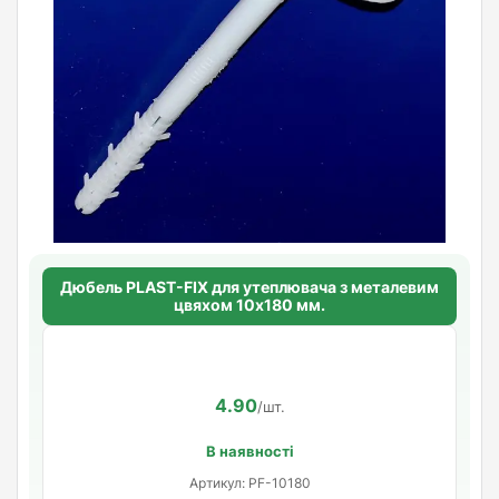
Дюбель PLAST-FIX для утеплювача з металевим
цвяхом 10х180 мм.
4.90
/шт.
В наявності
Артикул: PF-10180