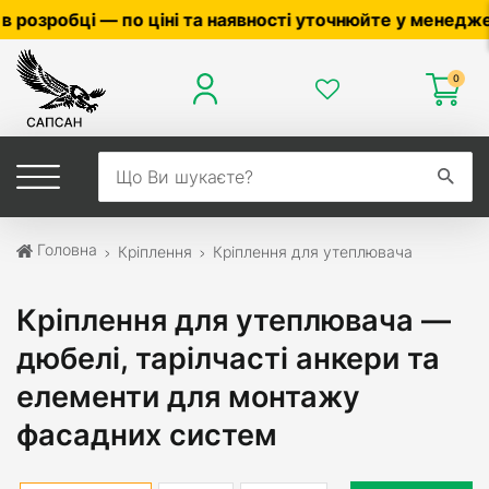
 та наявності уточнюйте у менеджера ☎
0503056010
,
0
0
Головна
Кріплення
Кріплення для утеплювача
Кріплення для утеплювача —
дюбелі, тарілчасті анкери та
елементи для монтажу
фасадних систем