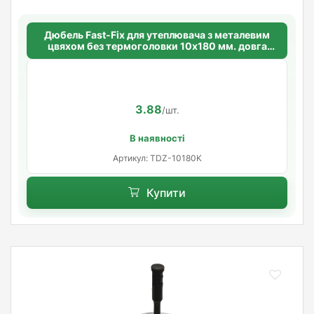
Дюбель Fast-Fix для утеплювача з металевим
цвяхом без термоголовки 10х180 мм. довга
розпорна база
3.88
/шт.
В наявності
Артикул: TDZ-10180K
Купити