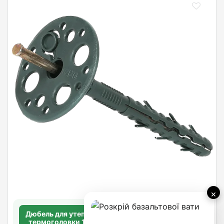
×
Дюбель для утеплювача з металевим цвяхом без
термоголовки 10х180 мм. довга розпорна база