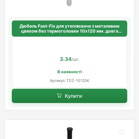
Дюбель Fast-Fix для утеплювача з металевим
цвяхом без термоголовки 10х120 мм. довга
розпорна база
3.34
/шт.
В наявності
Артикул: TDZ-10120K
Купити