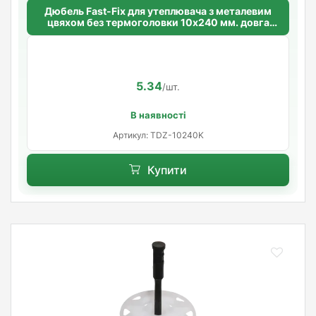
Дюбель Fast-Fix для утеплювача з металевим
цвяхом без термоголовки 10х240 мм. довга
розпорна база
5.34
/шт.
В наявності
Артикул: TDZ-10240K
Купити