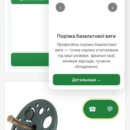
‹
›
3.30
/шт.
Порізка базальтової вати
Професійна порізка базальтової
В наявності
вати — точна нарізка утеплювача
під ваші розміри. Ідеальні краї,
Купити
мінімум відходів, сучасне
обладнання.
Детальніше →
☎
💬