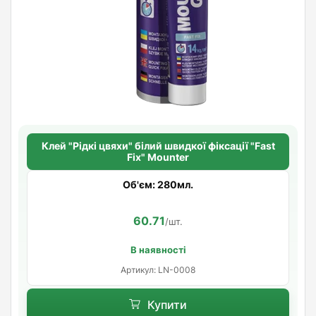
Клей "Рідкі цвяхи" білий швидкої фіксації "Fast
Fix" Mounter
Об'єм: 280мл.
60.71
/шт.
В наявності
Артикул: LN-0008
Купити