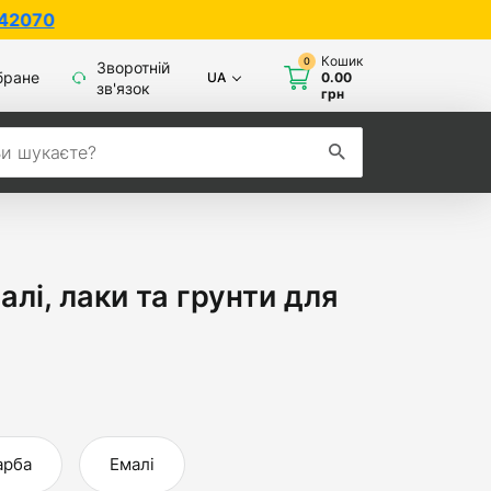
Кошик
0
Зворотній
бране
UA
0.00
зв'язок
грн
лі, лаки та грунти для
арба
Емалі