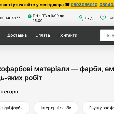
ера ☎
0503056010
,
0504042070
ПН - ПТ: з 9:00 до
800404077
Вхід
Ви
16:00
Доставка
Оплата
Контакти
офарбові матеріали — фарби, ема
ь‑яких робіт
атегорії
садні фарби
Інтер'єрні фарби
Грунтуюча ф