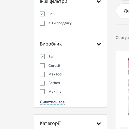
Інші фільтри
Де
Всі
Хіти продажу
Сортув
Виробник
Всі
Ceresit
MaxTool
Farbex
Maxima
Дивитись все
Категорії