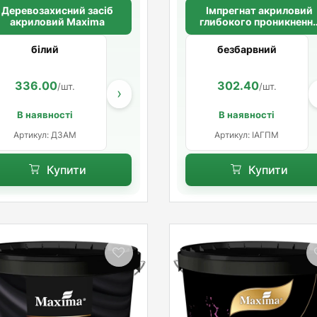
Деревозахисний засіб
Імпрегнат акриловий
акриловий Maxima
глибокого проникненн
Maxima
білий
безбарвний
336.00
1 076.40
302.40
329.40
/шт.
/шт.
/шт.
/шт
›
В наявності
В наявності
Артикул: ДЗАМ
Артикул: ІАГПМ
Купити
Купити