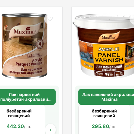
Лак паркетний
Лак панельний акрилов
поліуретан‑акриловий
Maxima
Maxima
безбарвний
безбарвний
глянцевий
глянцевий
442.20
1 362.00
295.80
2 631.00
/шт.
/шт.
/шт.
/ш
›