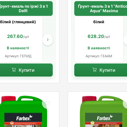
Ґрунт-емаль по іржі 3 в 1
Ґрунт-емаль 3 в 1 “Antic
Delfi
Aqua” Maxima
білий (глянцевий)
білий
267.60
801.60
628.20
249.00
/шт
/шт
/шт
/ш
›
В наявності
В наявності
Артикул: ГЕПИД
Артикул: ГЕААМ
Купити
Купити