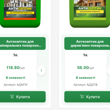
Антисептик для
Антисептик для
мінеральних поверхонь
дерев’яних поверхонь
концентрат 1:4 Farbex
Farbex
1л.
1л.
118.80
216.60
56.00
486.60
/шт
/шт
/шт
/ш
›
В наявності
В наявності
Артикул: АДМПК
Артикул: АДДПФ
Купити
Купити