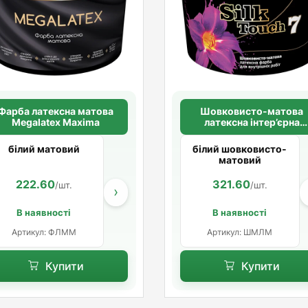
Фарба латексна матова
Шовковисто-матова
Megalatex Maxima
латексна інтер’єрна
фарба “Silk Touch 7”
Maxima
білий матовий
білий шовковисто-
матовий
222.60
613.80
321.60
984.60
/шт.
/шт.
/шт.
/шт
›
В наявності
В наявності
Артикул: ФЛММ
Артикул: ШМЛМ
Купити
Купити