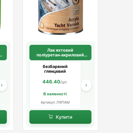
Лак яхтовий
поліуретан‑акриловий
Maxima
безбарвний
глянцевий
104.00
446.40
232.00
1.00
434.00
т
/шт
/шт.
/шт
/шт.
›
›
В наявності
Артикул: ЛЯПАМ
Купити