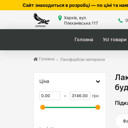
 розробці — по ціні та наявності уточнюйте у менедж
Харків, вул.
0
Плеханівська 117
Головна
Усі товари
Головна
Лакофарбові матеріали
Лак
Ціна
буд
-
грн
Підк
Фа