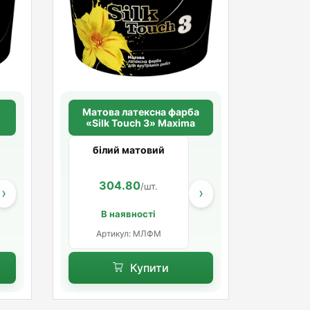
Матова латексна фарба
«Silk Touch 3» Maxima
білий матовий
925.20
1 923.60
304.80
1 572.60
878.40
3 112.20
.
/шт.
/шт.
/шт.
/шт.
/шт.
›
›
В наявності
Артикул: МЛФМ
Купити