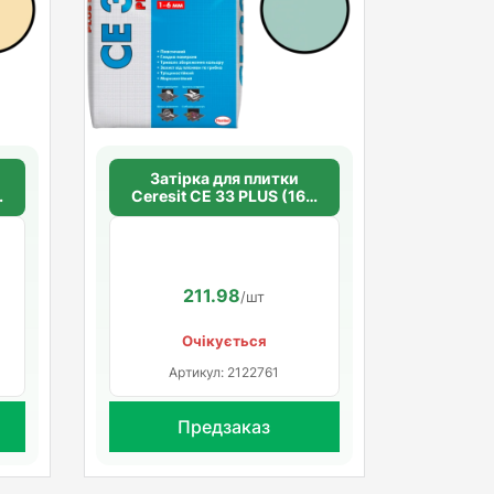
Затірка для плитки
0
Ceresit СЕ 33 PLUS (160
м'ята)
211.98
/шт
Очікується
Артикул: 2122761
Предзаказ