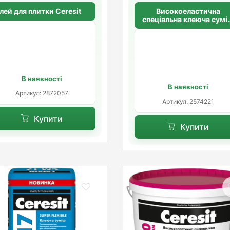
лей для плитки Ceresit
Високоеластична
спеціальна клеюча сумі
для плитки з великим
запасом міцності
CERESIT CM 49 WHITE S
PREMIUM FLEXIBLE
В наявності
В наявності
Артикул: 2872057
Артикул: 2574221
Купити
Купити