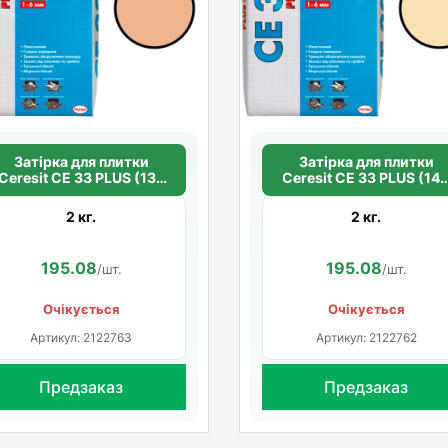
Затірка для плитки
Затірка для плитки
Ceresit СЕ 33 PLUS (139
Ceresit СЕ 33 PLUS (14
персик)
ваніль)
2 кг.
2 кг.
195.08
195.08
/шт.
/шт.
Очікується
Очікується
Артикул: 2122763
Артикул: 2122762
Предзаказ
Предзаказ