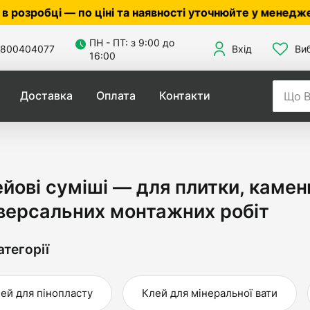
іні та наявності уточнюйте у менеджера ☎
050305601
ПН - ПТ: з 9:00 до
800404077
Вхід
Ви
16:00
Доставка
Оплата
Контакти
йові суміші — для плитки, камен
версальних монтажних робіт
атегорії
ей для пінопласту
Клей для мінеральної вати