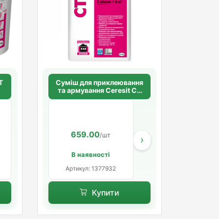
Суміш для приклеювання
та армування Ceresit СТ
85 Pro
659.00
547.39
/шт
/шт
›
В наявності
Артикул: 1377932
Купити