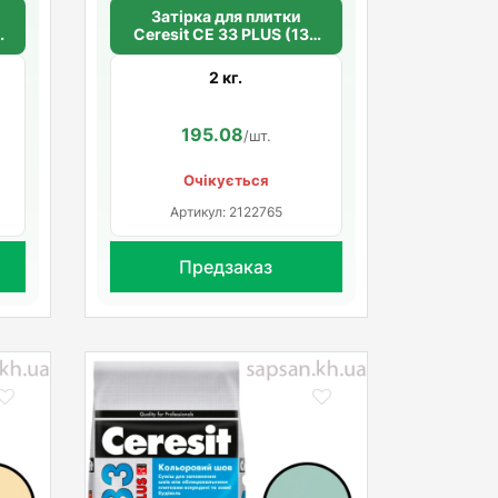
Затірка для плитки
2
Ceresit СЕ 33 PLUS (138
кремовий)
2 кг.
195.08
/шт.
Очікується
Артикул: 2122765
Предзаказ