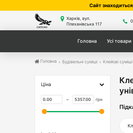
Сайт знаходиться в розробці — по ц
Харків, вул.
0
Плеханівська 117
Головна
Усі товари
Головна
Будівельні суміші
Клейові суміші
Кле
Ціна
уні
-
грн
Підк
Кл