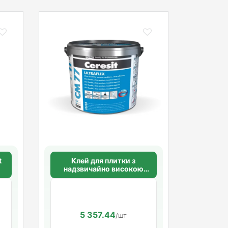
t
Клей для плитки з
надзвичайно високою
гнучкістю CERESIT CM 77
ULTRAFLEX
5 357.44
/шт