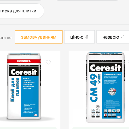
тирка для плитки
замовчуванням
ціною
назвою
ати по: