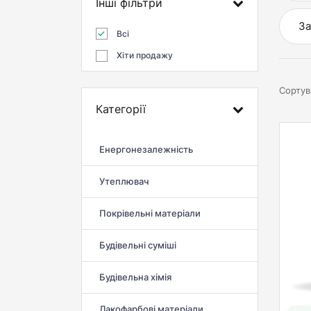
Інші фільтри
За
Всі
Хіти продажу
Сортув
Категорії
Енергонезалежність
Утеплювач
Покрівельні матеріали
Будівельні суміші
Будівельна хімія
Лакофарбові матеріали