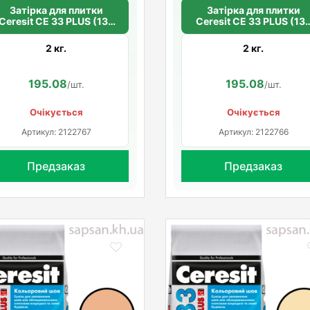
Затірка для плитки
Затірка для плитки
Ceresit СЕ 33 PLUS (134
Ceresit СЕ 33 PLUS (13
клінкер)
теракотовий)
2 кг.
2 кг.
195.08
195.08
/шт.
/шт.
Очікується
Очікується
Артикул: 2122767
Артикул: 2122766
Предзаказ
Предзаказ