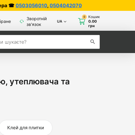
0
,
0504042070
Кошик
0
Зворотній
бране
UA
0.00
зв'язок
грн
ю, утеплювача та
Клей для плитки