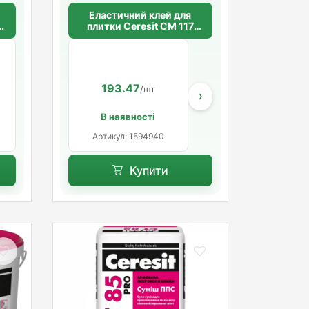
Еластичний клей для
ш
плитки Ceresit CМ 117
FLEX
2
193.47
/шт
›
В наявності
Артикул: 1594940
Купити