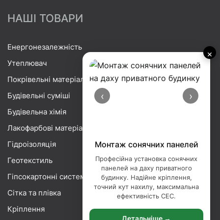
НАШІ ТОВАРИ
Енергонезалежність
×
Утеплювач
Покрівельні матеріали
‹
›
Будівельні суміші
Будівельна хімія
Лакофарбові матеріали
Гідроізоляція
Монтаж сонячних панелей
Професійна установка сонячних
Геотекстиль
панелей на даху приватного
Гіпсокартонні системи
будинку. Надійне кріплення,
точний кут нахилу, максимальна
Сітка та плівка
ефективність СЕС.
Кріплення
Детальніше →