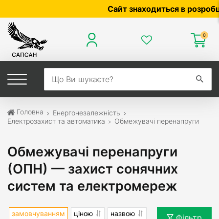
Сайт знаходиться в розробці — п
0
Головна
Енергонезалежність
Електрозахист та автоматика
Обмежувачі перенапруги
Обмежувачі перенапруги
(ОПН) — захист сонячних
систем та електромереж
замовчуванням
ціною
назвою
Фільтр