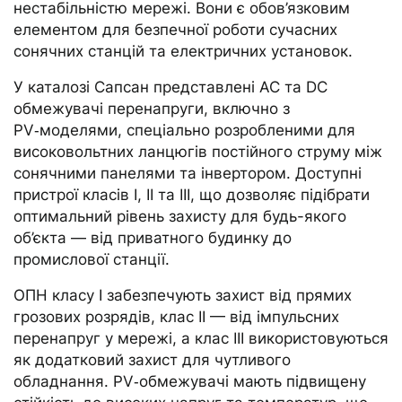
нестабільністю мережі. Вони є обов’язковим
елементом для безпечної роботи сучасних
сонячних станцій та електричних установок.
У каталозі Сапсан представлені AC та DC
обмежувачі перенапруги, включно з
PV‑моделями, спеціально розробленими для
високовольтних ланцюгів постійного струму між
сонячними панелями та інвертором. Доступні
пристрої класів I, II та III, що дозволяє підібрати
оптимальний рівень захисту для будь-якого
об’єкта — від приватного будинку до
промислової станції.
ОПН класу I забезпечують захист від прямих
грозових розрядів, клас II — від імпульсних
перенапруг у мережі, а клас III використовуються
як додатковий захист для чутливого
обладнання. PV‑обмежувачі мають підвищену