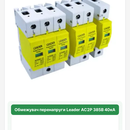
Обмежувач перенапруги Leader АC2P 385В 40кА