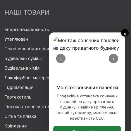
НАШІ ТОВАРИ
Енергонезалежність
×
Утеплювач
Покрівельні матеріали
‹
›
Будівельні суміші
Будівельна хімія
Лакофарбові матеріали
Гідроізоляція
Монтаж сонячних панелей
Професійна установка сонячних
Геотекстиль
панелей на даху приватного
Гіпсокартонні системи
будинку. Надійне кріплення,
точний кут нахилу, максимальна
Сітка та плівка
ефективність СЕС.
Кріплення