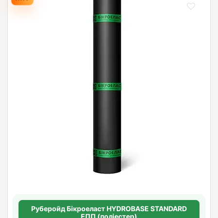
Руберойд Бiкроеласт HYDROBASE STANDARD
ЕПП (поліестер)