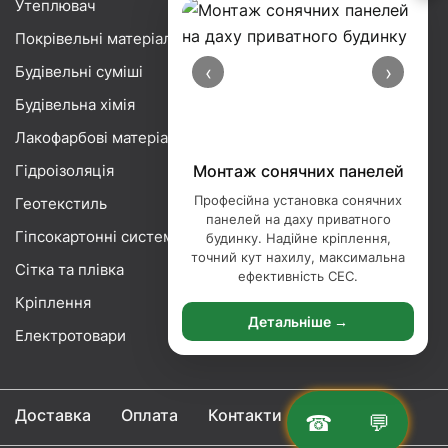
Утеплювач
Покрівельні матеріали
‹
›
Будівельні суміші
Будівельна хімія
Лакофарбові матеріали
Гідроізоляція
Монтаж сонячних панелей
Професійна установка сонячних
Геотекстиль
панелей на даху приватного
Гіпсокартонні системи
будинку. Надійне кріплення,
точний кут нахилу, максимальна
Сітка та плівка
ефективність СЕС.
Кріплення
Детальніше →
Електротовари
Доставка
Оплата
Контакти
☎
💬