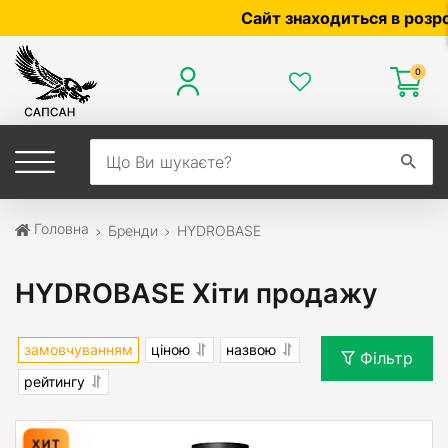
Сайт знаходиться в розробці 
0
Головна
Бренди
HYDROBASE
HYDROBASE Хіти продажу
замовчуванням
ціною
назвою
Фільтр
рейтингу
ХИТ