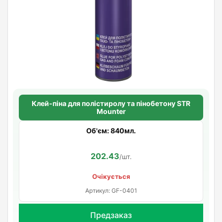
Клей-піна для полістиролу та пінобетону STR
Mounter
Об'єм: 840мл.
202.43
/шт.
Очікується
Артикул: GF-0401
Предзаказ