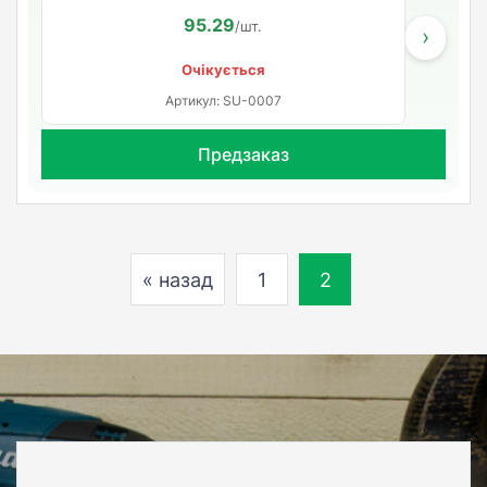
95.29
/шт.
›
Очікується
Артикул: SU-0007
Предзаказ
« назад
1
2