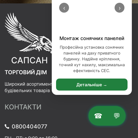
‹
›
Порізка базальтової вати
Професійна порізка базальтової
вати — точна нарізка утеплювача
під ваші розміри. Ідеальні краї,
мінімум відходів, сучасне
обладнання.
ТОРГОВИЙ ДІМ
Широкий асортимент
Детальніше →
будівельних товарів
КОНТАКТИ
☎
💬
0800404077