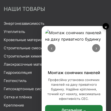
НАШИ ТОВАРЫ
Энергонезависимость
×
Утеплитель
Кровельные материалы
‹
›
Строительные смеси
Строительная химия
Лакокрасочные материалы
Гидроизоляция
Порізка базальтової вати
Професійна порізка базальтової
Геотекстиль
вати — точна нарізка утеплювача
Гипсокартонные системы
під ваші розміри. Ідеальні краї,
мінімум відходів, сучасне
Сетка и плёнка
обладнання.
Крепление
Детальніше →