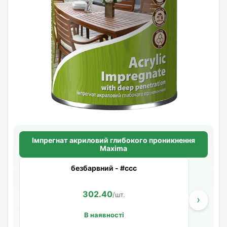
Імпрегнат акриловий глибокого проникнення
Maxima
безбарвний - #ccc
302.40
/шт.
›
В наявності