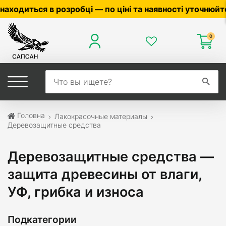
о ціні та наявності уточнюйте у менеджера ☎
0503056
0
Головна
Лакокрасочные материалы
Деревозащитные средства
Деревозащитные средства —
защита древесины от влаги,
УФ, грибка и износа
Подкатегории