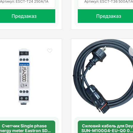
Артикул: ESCT-T24 250A/1A
Артикул: ESCT-T36 500A/1
Предзаказ
Предзаказ
Счетчик Single phase
Силовий кабель для De
nergy meter Eastron SDM
SUN-M100G4-EU-Q0 0.