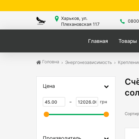
Сайт знах
Харьков, ул.
0800
Плехановская 117
Главная
Товары
Головна
Энергонезависимость
Креплени
Счё
Цена
со
-
грн
Сортир
Производитель