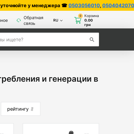
 у менеджера ☎
0503056010
,
0504042070
Корзина
0
Обратная
нное
RU
0.00
связь
грн
ребления и генерации в
рейтингу