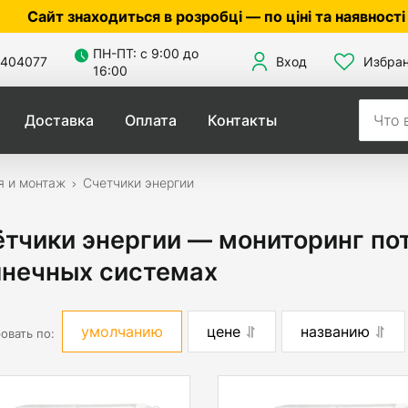
одиться в розробці — по ціні та наявності уточнюйте
ПН-ПТ: с 9:00 до
404077
Вход
Избра
16:00
Доставка
Оплата
Контакты
я и монтаж
Счетчики энергии
тчики энергии — мониторинг пот
лнечных системах
умолчанию
цене
названию
овать по: