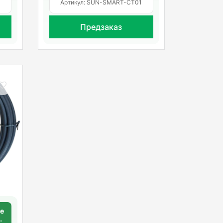
A
Артикул: SUN-SMART-CT01
Предзаказ
ye
75