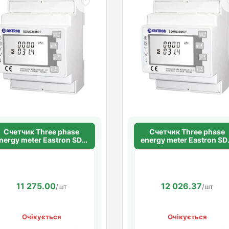
Счетчик Three phase
Счетчик Three phase
nergy meter Eastron SDM
energy meter Eastron S
630MCT-ETL ESCT-T24
630MCT-ETL ESCT-T3
250A/1A
500A/1A
11 275.00
12 026.37
/шт
/шт
Очікується
Очікується