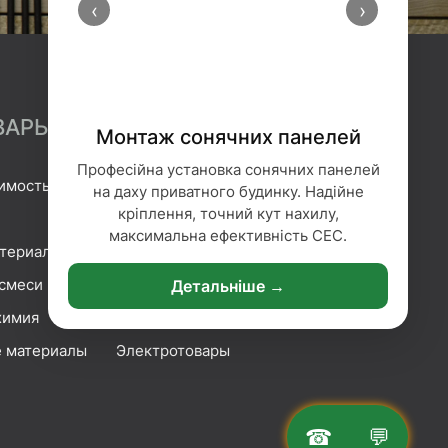
‹
›
ВАРЫ
Монтаж сонячних панелей
Професійна установка сонячних панелей
имость
Гидроизоляция
на даху приватного будинку. Надійне
кріплення, точний кут нахилу,
Геотекстиль
максимальна ефективність СЕС.
атериалы
Гипсокартонные системы
смеси
Сетка и плёнка
Детальніше →
химия
Крепление
 материалы
Электротовары
☎
💬