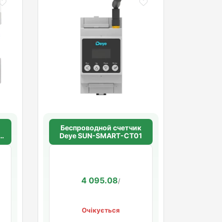
Беспроводной счетчик
DM
Deye SUN-SMART-CT01
6
4 095.08
/
Очікується