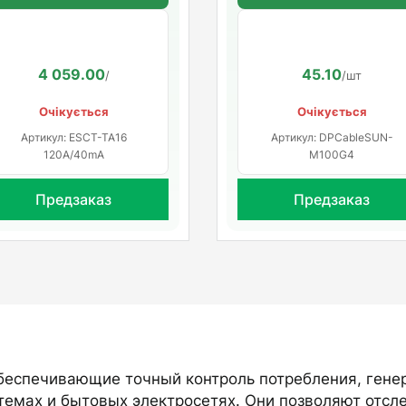
120CT-M-40mA (ESCT-
мм, 5 м
TA16 120A/40mA)
4 059.00
45.10
/
/шт
Очікується
Очікується
Артикул: ESCT-TA16
Артикул: DPCableSUN-
120A/40mA
M100G4
Предзаказ
Предзаказ
обеспечивающие точный контроль потребления, генер
темах и бытовых электросетях. Они позволяют отсле