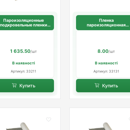
Пароизоляционные
Пленка
подкровельные пленки
пароизоляционная
MASTERFOL SOFT ALU-Е
армированная Masterfo
White Foil
1 635.50
8.00
/шт
/шт
В наявності
В наявності
Артикул: 33211
Артикул: 33131
Купить
Купить