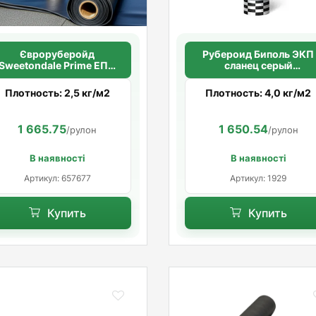
Євроруберойд
Рубероид Биполь ЭКП
Sweetondale Prime ЕПП
сланец серый
(поліестер) 2,5(10 м2/
(полиэстер)
рулон)
Плотность: 2,5 кг/м2
Плотность: 4,0 кг/м2
1 665.75
1 650.54
/рулон
/рулон
В наявності
В наявності
Артикул: 657677
Артикул: 1929
Купить
Купить