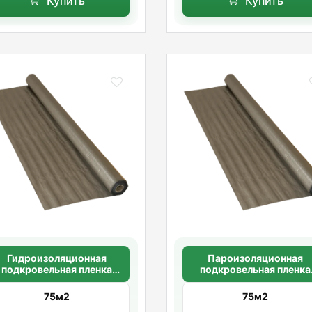
Купить
Купить
Гидроизоляционная
Пароизоляционная
подкровельная пленка
подкровельная пленка
Masterfol Foil S MP
Masterfol Foil S
75м2
75м2