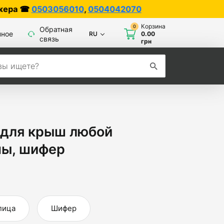
0
,
0504042070
Корзина
0
Обратная
нное
RU
0.00
связь
грн
 для крыш любой
ны, шифер
пица
Шифер