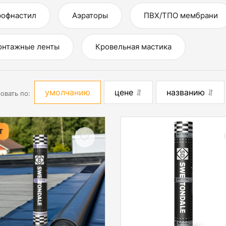
офнастил
Аэраторы
ПВХ/ТПО мембрани
онтажные ленты
Кровельная мастика
умолчанию
цене
названию
овать по:
Т