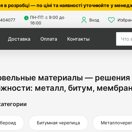
іні та наявності уточнюйте у менеджера ☎
050305601
ПН-ПТ: с 9:00 до
404077
Вход
Избра
16:00
Доставка
Оплата
Контакты
овельные материалы — решения
жности: металл, битум, мембра
атегории
бероид
Битумная черепица
Металлочере