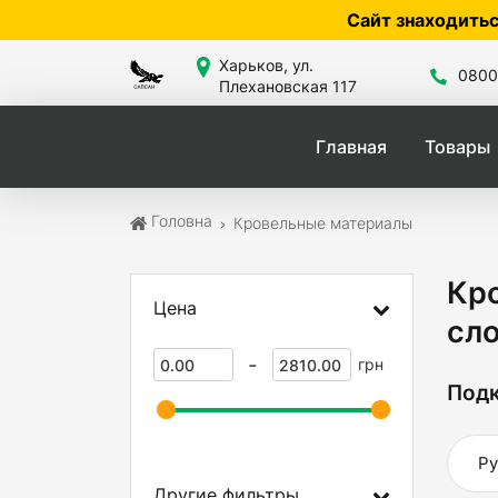
Сайт знаходиться в розробці — по ц
Харьков, ул.
0800
Плехановская 117
Главная
Товары
Головна
Кровельные материалы
Кр
Цена
сло
-
грн
Подк
Ру
Другие фильтры