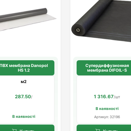
ПВХ мембрана Danopol
Супердиффузионная
HS 1.2
мембрана DIFOIL-S
м2
287.50
1 316.67
/
/шт
В наявності
В наявності
Артикул: 32196