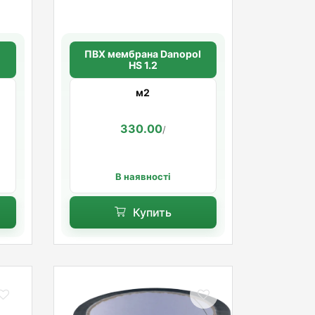
ПВХ мембрана Danopol
HS 1.2
м2
330.00
/
В наявності
Купить