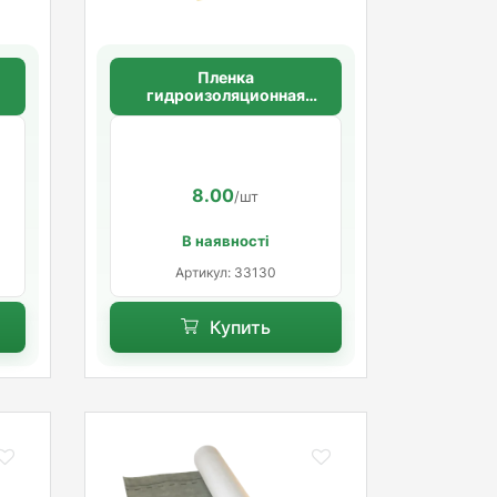
Пленка
гидроизоляционная
l
армированная Masterfol
Yellow Foil MP
8.00
/шт
В наявності
Артикул: 33130
Купить