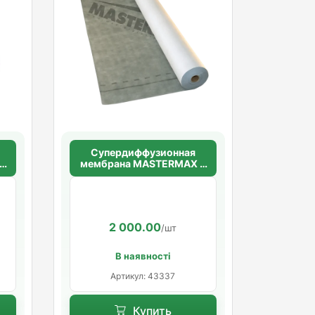
Супердиффузионная
3
мембрана MASTERMAX 3
ECO
2 000.00
/шт
В наявності
Артикул: 43337
Купить