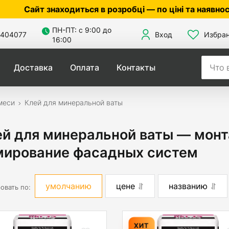
аходиться в розробці — по ціні та наявності уточнюйт
ПН-ПТ: с 9:00 до
404077
Вход
Избра
16:00
Доставка
Оплата
Контакты
меси
Клей для минеральной ваты
й для минеральной ваты — монт
мирование фасадных систем
умолчанию
цене
названию
овать по:
ХИТ