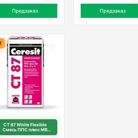
Предзаказ
Предзаказ
Т
CT 87 White Flexible
Смесь ППС плюс МВ
белая «2 в 1»