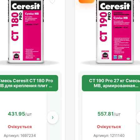
месь Ceresit CT 180 Pro
CT 190 Pro 27 кг Смесь
В для крепления плит из
МВ, армированная
минеральной ваты
микроволокнами
(серый, 27 кг)
431.95
475.14
557.81
/шт
/шт.
/шт
›
Очікується
Очікується
Артикул: 1697234
Артикул: 1211140