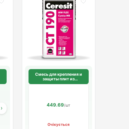
Смесь для крепления и
защиты плит из
минеральной ваты
Ceresit CT 190 25кг
584.62
449.69
/шт.
/шт
›
Очікується