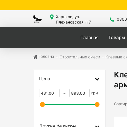
Сайт зн
Харьков, ул.
0800
Плехановская 117
Главная
Товары
Головна
Строительные смеси
Клеевые с
Кле
Цена
ар
-
грн
Сортир
Другие фильтры