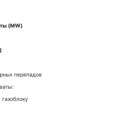
аты (MW)
)
рных перепадов
ваты:
, газоблоку