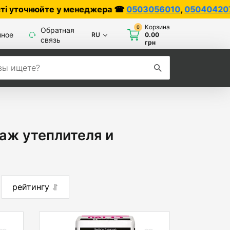
е у менеджера ☎
0503056010
,
0504042070
Корзина
0
Обратная
нное
RU
0.00
связь
грн
аж утеплителя и
рейтингу