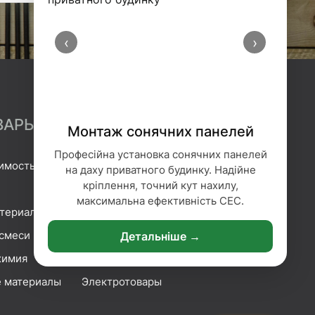
‹
›
ВАРЫ
Монтаж сонячних панелей
Професійна установка сонячних панелей
имость
Гидроизоляция
на даху приватного будинку. Надійне
кріплення, точний кут нахилу,
Геотекстиль
максимальна ефективність СЕС.
атериалы
Гипсокартонные системы
смеси
Сетка и плёнка
Детальніше →
химия
Крепление
 материалы
Электротовары