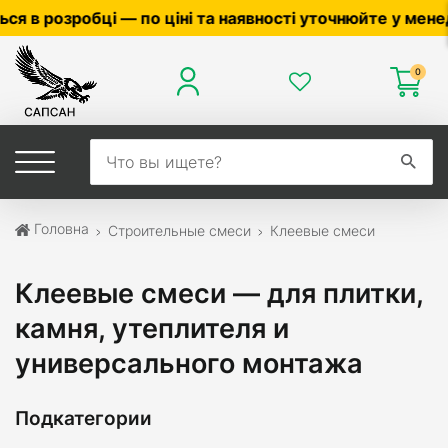
та наявності уточнюйте у менеджера ☎
0503056010
,
05
0
Головна
Строительные смеси
Клеевые смеси
Клеевые смеси — для плитки,
камня, утеплителя и
универсального монтажа
Подкатегории