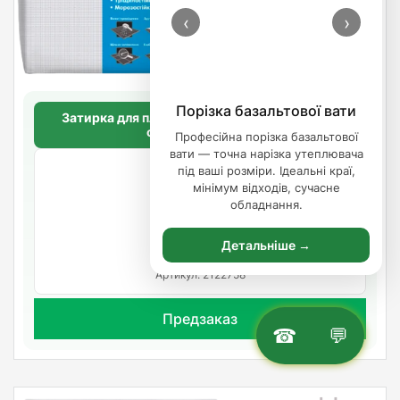
‹
›
Порізка базальтової вати
Затирка для плитки Ceresit СЕ 33 PLUS (180
светло-голубой)
Професійна порізка базальтової
вати — точна нарізка утеплювача
2 кг.
під ваші розміри. Ідеальні краї,
мінімум відходів, сучасне
обладнання.
211.98
/шт.
Детальніше →
Очікується
Артикул: 2122758
Предзаказ
☎
💬