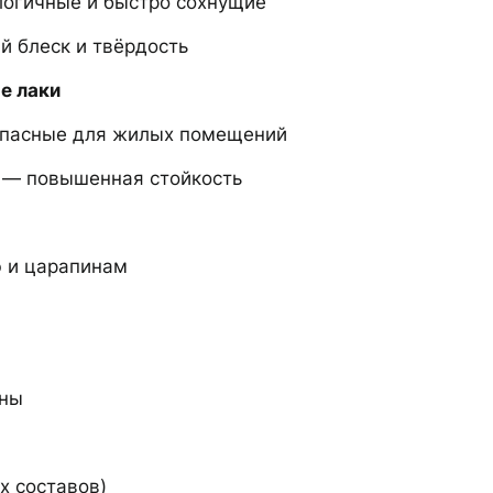
огичные и быстро сохнущие
й блеск и твёрдость
е лаки
пасные для жилых помещений
— повышенная стойкость
ю и царапинам
ины
х составов)