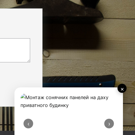
×
‹
›