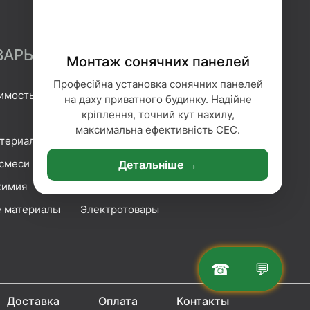
ВАРЫ
Монтаж сонячних панелей
Професійна установка сонячних панелей
имость
Гидроизоляция
на даху приватного будинку. Надійне
кріплення, точний кут нахилу,
Геотекстиль
максимальна ефективність СЕС.
атериалы
Гипсокартонные системы
смеси
Сетка и плёнка
Детальніше →
химия
Крепление
 материалы
Электротовары
☎
💬
Доставка
Оплата
Контакты