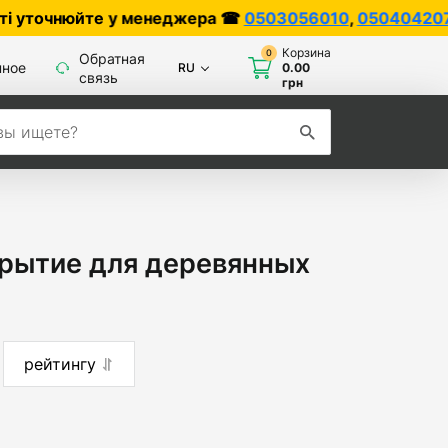
е у менеджера ☎
0503056010
,
0504042070
Корзина
0
Обратная
нное
RU
0.00
связь
грн
крытие для деревянных
рейтингу