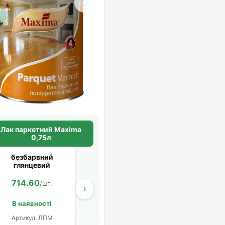
Лак паркетний Maxima
0,75л
безбарвний
глянцевий
714.60
967.20
887.40
/шт.
/шт.
/шт
›
В наявності
Артикул: ЛПМ