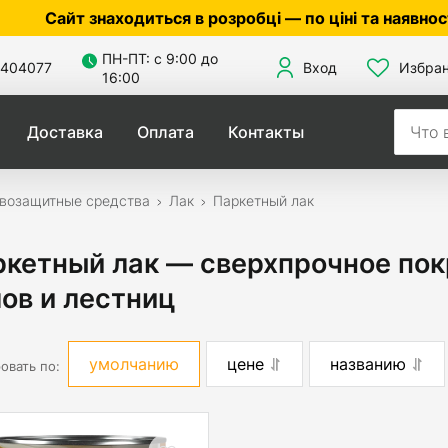
аходиться в розробці — по ціні та наявності уточнюйт
ПН-ПТ: с 9:00 до
404077
Вход
Избра
16:00
Доставка
Оплата
Контакты
возащитные средства
Лак
Паркетный лак
ркетный лак — сверхпрочное по
ов и лестниц
умолчанию
цене
названию
овать по: