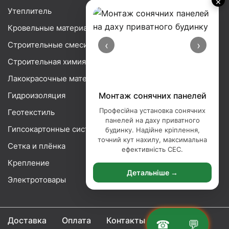
×
Утеплитель
Кровельные материалы
‹
›
Строительные смеси
Строительная химия
Лакокрасочные материалы
Гидроизоляция
Монтаж сонячних панелей
Професійна установка сонячних
Геотекстиль
панелей на даху приватного
Гипсокартонные системы
будинку. Надійне кріплення,
точний кут нахилу, максимальна
Сетка и плёнка
ефективність СЕС.
Крепление
Детальніше →
Электротовары
Доставка
Оплата
Контакты
☎
💬