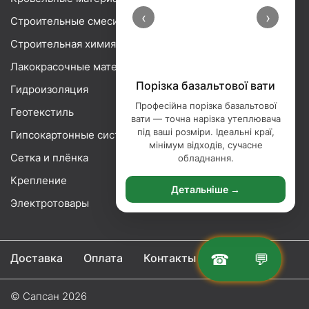
‹
›
Строительные смеси
Строительная химия
Лакокрасочные материалы
Порізка базальтової вати
Гидроизоляция
Професійна порізка базальтової
Геотекстиль
вати — точна нарізка утеплювача
під ваші розміри. Ідеальні краї,
Гипсокартонные системы
мінімум відходів, сучасне
Сетка и плёнка
обладнання.
Крепление
Детальніше →
Электротовары
☎
💬
Доставка
Оплата
Контакты
© Сапсан 2026