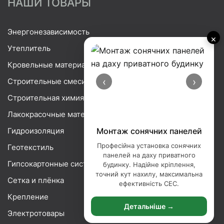
НАШИ ТОВАРЫ
Энергонезависимость
×
Утеплитель
Кровельные материалы
‹
›
Строительные смеси
Строительная химия
Лакокрасочные материалы
Гидроизоляция
Монтаж сонячних панелей
Професійна установка сонячних
Геотекстиль
панелей на даху приватного
Гипсокартонные системы
будинку. Надійне кріплення,
точний кут нахилу, максимальна
Сетка и плёнка
ефективність СЕС.
Крепление
Детальніше →
Электротовары