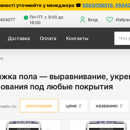
очнюйте у менеджера ☎
0503056010
,
0504042070
ПН-ПТ: с 9:00 до
404077
Вход
Избра
16:00
Доставка
Оплата
Контакты
ла
жка пола — выравнивание, укре
нования под любые покрытия
умолчанию
цене
названию
овать по: