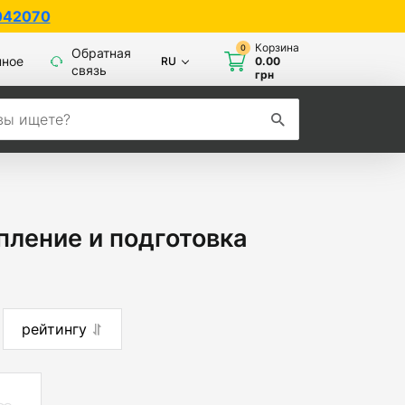
Корзина
0
Обратная
нное
RU
0.00
связь
грн
пление и подготовка
рейтингу