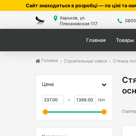
йт знаходиться в розробці — по ціні та наявності ут
Харьков, ул.
0800
Плехановская 117
Главная
Товары
Головна
Строительные смеси
Стяжка по
Стя
Цена
ос
-
грн
Сортир