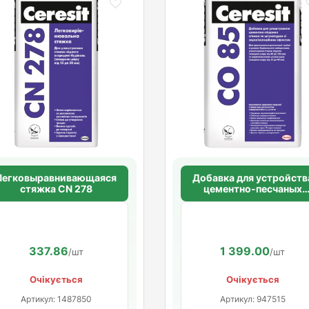
Легковыравнивающаяся
Добавка для устройств
стяжка CN 278
цементно-песчаных
стяжек и штукатурок с
звукоизоляционным
эффектом Ceresit CO 8
337.86
1 399.00
/шт
/шт
Очікується
Очікується
Артикул: 1487850
Артикул: 947515