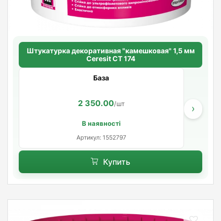
Штукатурка декоративная "камешковая" 1,5 мм
Ceresit CT 174
База
2 350.00
/шт
›
В наявності
Артикул: 1552797
Купить