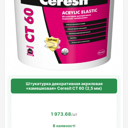
Штукатурка декоративная акриловая
«камешковая» Ceresit CT 60 (2,5 мм)
1 973.68
/шт
В наявності