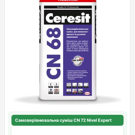
Самовирівнювальна суміш CN 72 Nivel Expert