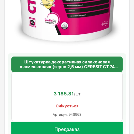
Штукатурка декоративная силиконовая
«камешковая» (зерно 2,5 мм) CERESIT CT 74
SILICONE SELF CLEAN
3 185.81
/шт
Очікується
Артикул: 948968
Предзаказ