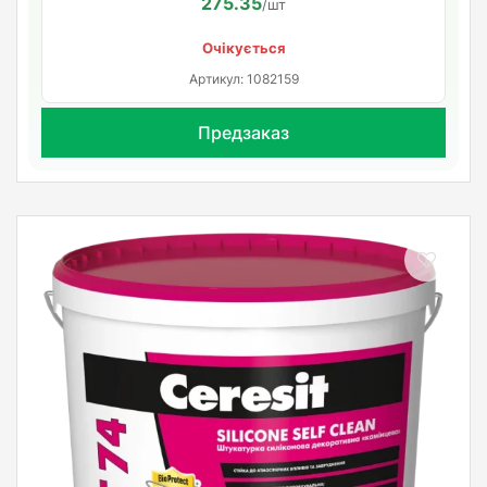
275.35
/шт
Очікується
Артикул: 1082159
Предзаказ