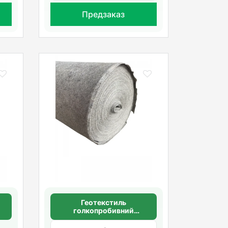
Предзаказ
Геотекстиль
голкопробивний
щільність 100 г/м2