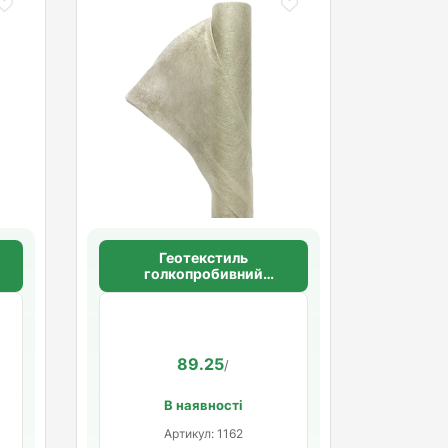
Геотекстиль
голкопробивний
щільність 100 г/м2
89.25
/
В наявності
Артикул: 1162