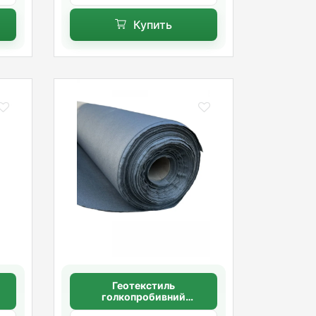
Купить
Геотекстиль
голкопробивний
щільність 100 г/м2