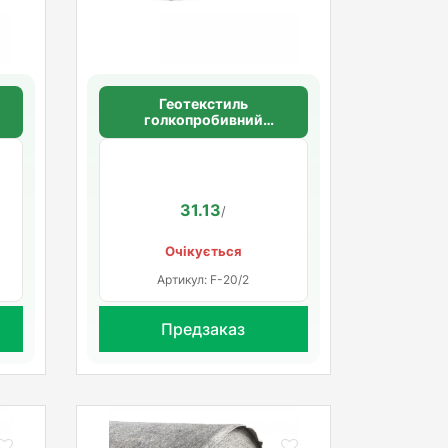
Геотекстиль
голкопробивний
щільність 100 г/м2
31.13
/
Очікується
Артикул: F-20/2
Предзаказ