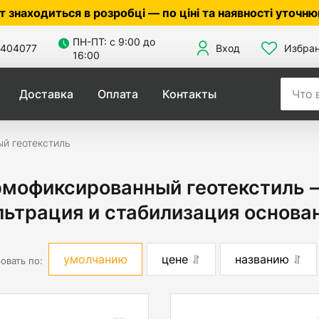
 розробці — по ціні та наявності уточнюйте у менедж
ПН-ПТ: с 9:00 до
404077
Вход
Избра
16:00
Доставка
Оплата
Контакты
й геотекстиль
рмофиксированный геотекстиль 
ьтрация и стабилизация основа
умолчанию
цене
названию
овать по: