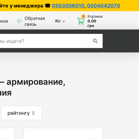
ера ☎
0503056010
,
0504042070
Корзина
0
Обратная
нное
RU
0.00
связь
грн
— армирование,
ния
рейтингу