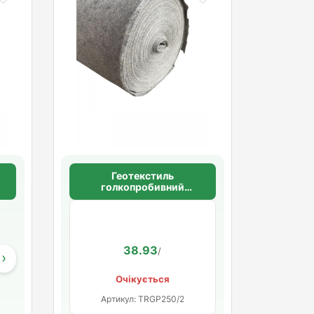
Геотекстиль
голкопробивний
щільність 100 г/м2
44.27
38.93
/
/
›
Очікується
Артикул: TRGP250/2