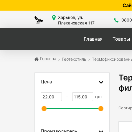
Сайт знаходиться в
Харьков, ул.
0800
Плехановская 117
Главная
Товары
Головна
Геотекстиль
Термофиксированны
Те
Цена
фил
-
грн
Сортир
Производитель