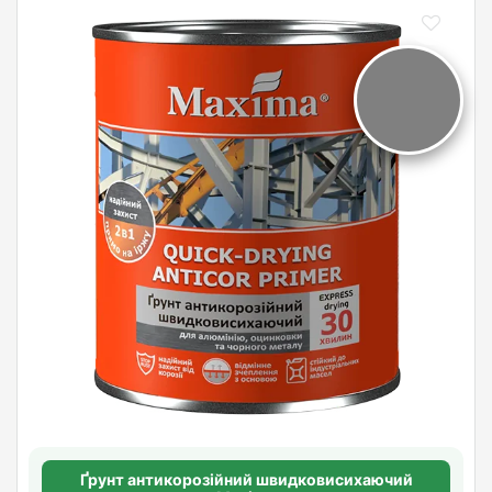
Ґрунт антикорозійний швидковисихаючий