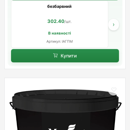
безбарвний
302.40
/шт.
›
В наявності
Артикул: ІАГПМ
Купити