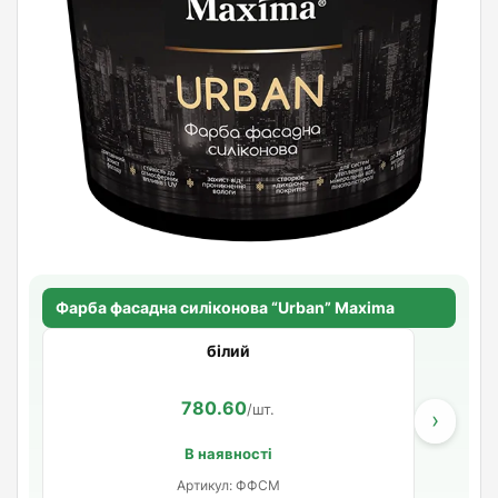
Фарба фасадна силіконова “Urban” Maxima
білий
780.60
/шт.
›
В наявності
Артикул: ФФСМ