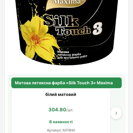
Матова латексна фарба «Silk Touch 3» Maxima
білий матовий
304.80
/шт.
›
В наявності
Артикул: МЛФМ