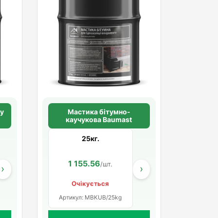
ту
Мастика бітумно-
каучукова Baumast
25кг.
938.00
1 155.56
964.00
/шт.
/шт.
/шт.
›
›
Очікується
Артикул: MBKUB/25kg