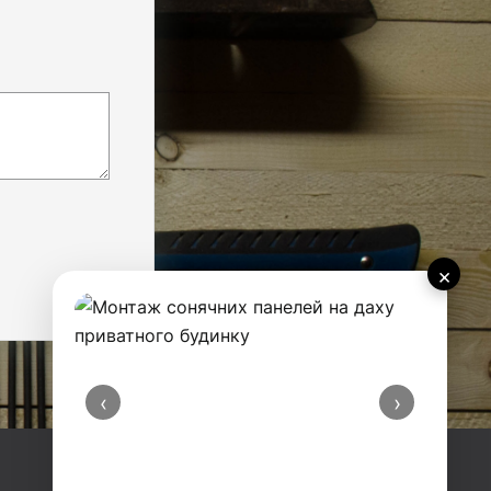
×
‹
›