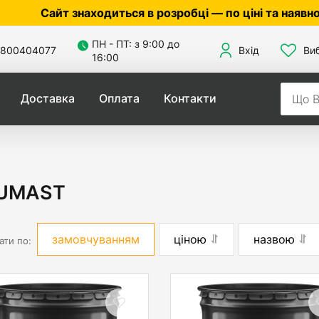
йт знаходиться в розробці — по ціні та наявності уто
ПН - ПТ: з 9:00 до
800404077
Вхід
Ви
16:00
Доставка
Оплата
Контакти
UMAST
замовчуванням
ціною
назвою
ати по: