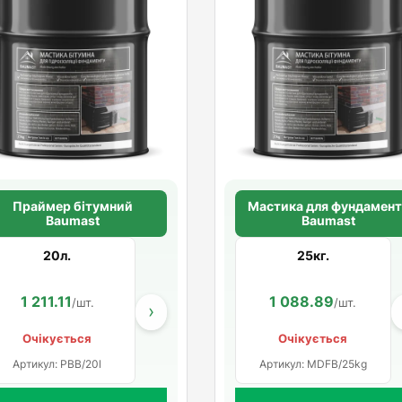
Праймер бітумний
Мастика для фундамен
Baumast
Baumast
20л.
25кг.
1 211.11
217.33
1 088.89
/шт.
/шт.
/шт.
›
Очікується
Очікується
Артикул: PBB/20l
Артикул: MDFB/25kg