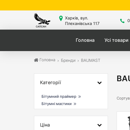
Са
Харків, вул.
0
Плеханівська 117
Головна
Усі товари
Головна
Бренди
BAUMAST
BA
Категорії
Бітумний праймер
Сортув
Бітумні мастики
Ціна