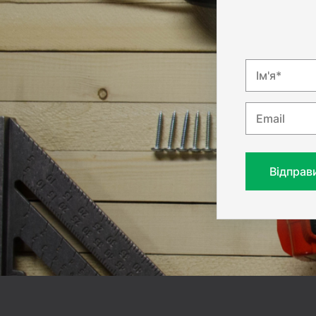
Ім'я*
Email
Відправ