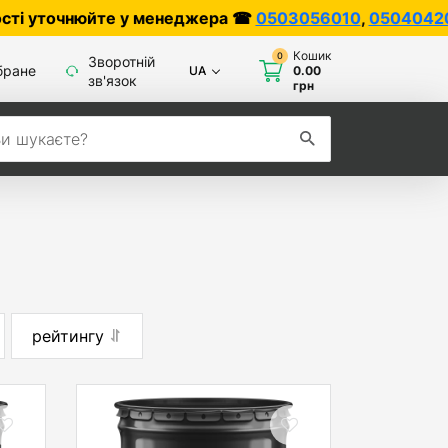
чнюйте у менеджера ☎
0503056010
,
0504042070
Кошик
0
Зворотній
бране
UA
0.00
зв'язок
грн
рейтингу