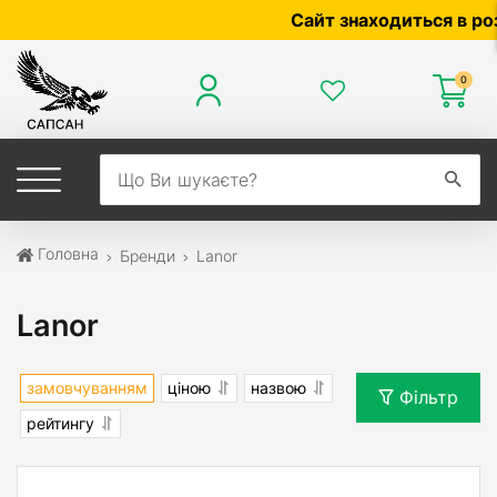
Сайт знаходиться в розро
0
Головна
Бренди
Lanor
Lanor
замовчуванням
ціною
назвою
Фільтр
рейтингу