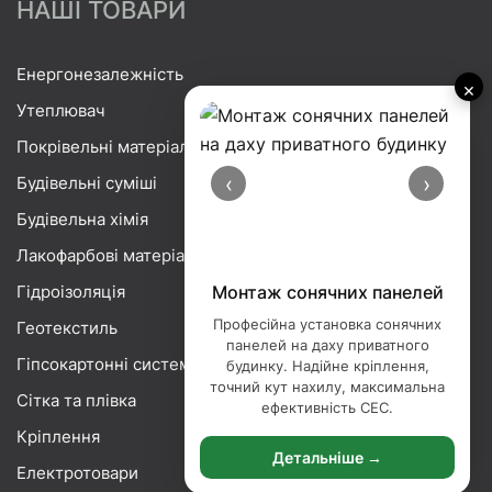
НАШІ ТОВАРИ
Енергонезалежність
×
Утеплювач
Покрівельні матеріали
‹
›
Будівельні суміші
Будівельна хімія
Лакофарбові матеріали
Гідроізоляція
Монтаж сонячних панелей
Професійна установка сонячних
Геотекстиль
панелей на даху приватного
Гіпсокартонні системи
будинку. Надійне кріплення,
точний кут нахилу, максимальна
Сітка та плівка
ефективність СЕС.
Кріплення
Детальніше →
Електротовари