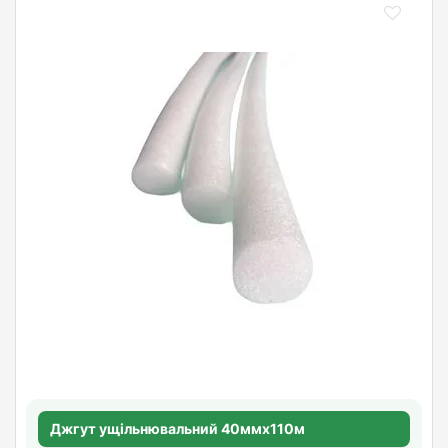
Джгут ущільнювальний 40ммх110м