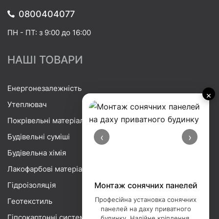
0800404077
ПН - ПТ: з 9:00 до 16:00
НАШІ ТОВАРИ
Енергонезалежність
×
Утеплювач
Покрівельні матеріали
‹
›
Будівельні суміші
Будівельна хімія
Лакофарбові матеріали
Гідроізоляція
Монтаж сонячних панелей
Професійна установка сонячних
Геотекстиль
панелей на даху приватного
Гіпсокартонні системи
будинку. Надійне кріплення,