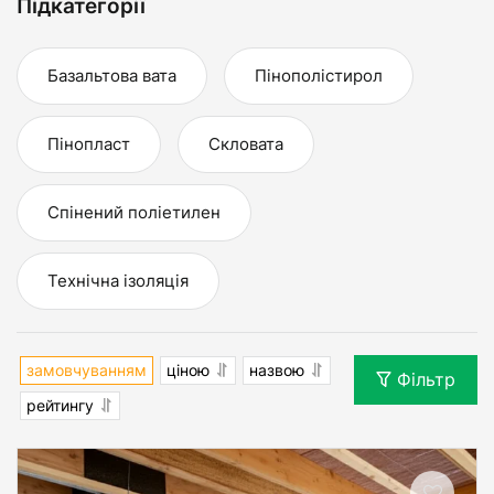
Підкатегорії
Базальтова вата
Пінополістирол
Пінопласт
Скловата
Спінений поліетилен
Технічна ізоляція
замовчуванням
ціною
назвою
Фільтр
рейтингу