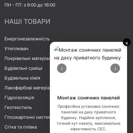
ПН - ПТ: з 9:00 до 16:00
НАШІ ТОВАРИ
Енергонезалежність
×
Утеплювач
Покрівельні матеріали
‹
›
Будівельні суміші
Будівельна хімія
Лакофарбові матеріали
Гідроізоляція
Монтаж сонячних панелей
Професійна установка сонячних
Геотекстиль
панелей на даху приватного
Гіпсокартонні системи
будинку. Надійне кріплення,
точний кут нахилу, максимальна
Сітка та плівка
ефективність СЕС.