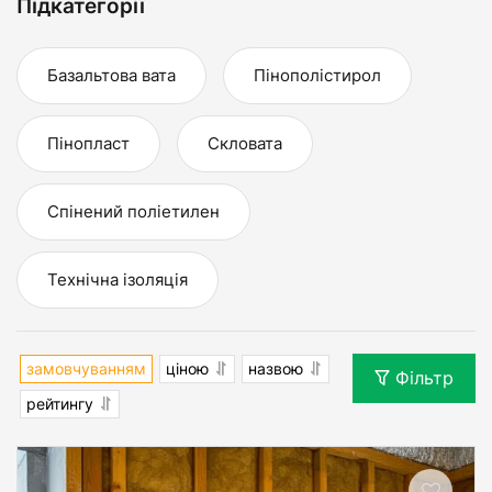
Підкатегорії
Базальтова вата
Пінополістирол
Пінопласт
Скловата
Спінений поліетилен
Технічна ізоляція
замовчуванням
ціною
назвою
Фільтр
рейтингу