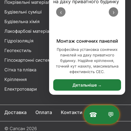
Покрівельні матеріали
‹
›
Будівельні суміші
Будівельна хімія
Лакофарбові матеріали
Гідроізоляція
Монтаж сонячних панелей
Професійна установка сонячних
Геотекстиль
панелей на даху приватного
Гіпсокартонні системи
будинку. Надійне кріплення,
точний кут нахилу, максимальна
Сітка та плівка
ефективність СЕС.
Кріплення
Детальніше →
Електротовари
Доставка
Оплата
Контакти
☎
💬
© Сапсан 2026