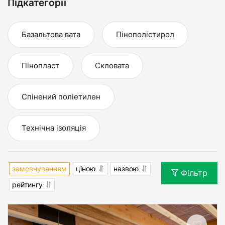
Підкатегорії
Базальтова вата
Пінополістирол
Пінопласт
Скловата
Спінений поліетилен
Технічна ізоляція
замовчуванням
ціною
назвою
Фільтр
рейтингу