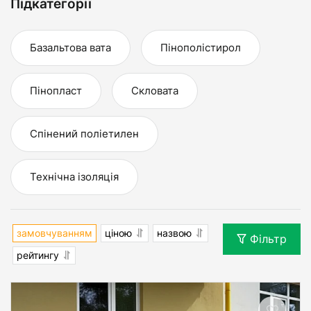
Підкатегорії
Базальтова вата
Пінополістирол
Пінопласт
Скловата
Спінений поліетилен
Технічна ізоляція
замовчуванням
ціною
назвою
Фільтр
рейтингу