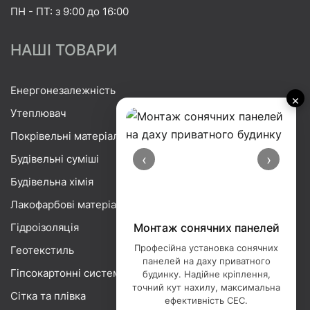
ПН - ПТ: з 9:00 до 16:00
НАШІ ТОВАРИ
Енергонезалежність
×
Утеплювач
Покрівельні матеріали
‹
›
Будівельні суміші
Будівельна хімія
Лакофарбові матеріали
Гідроізоляція
Монтаж сонячних панелей
Професійна установка сонячних
Геотекстиль
панелей на даху приватного
Гіпсокартонні системи
будинку. Надійне кріплення,
точний кут нахилу, максимальна
Сітка та плівка
ефективність СЕС.