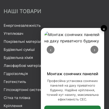
НАШІ ТОВАРИ
Енергонезалежність
×
Утеплювач
Покрівельні матеріали
‹
›
Будівельні суміші
Будівельна хімія
Лакофарбові матеріали
Гідроізоляція
Порізка базальтової вати
Професійна порізка базальтової
Геотекстиль
вати — точна нарізка утеплювача
Гіпсокартонні системи
під ваші розміри. Ідеальні краї,
мінімум відходів, сучасне
Сітка та плівка
обладнання.
Кріплення