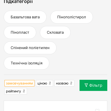
Підкатегорії
Базальтова вата
Пінополістирол
Пінопласт
Скловата
Спінений поліетилен
Технічна ізоляція
замовчуванням
ціною
назвою
Фільтр
рейтингу