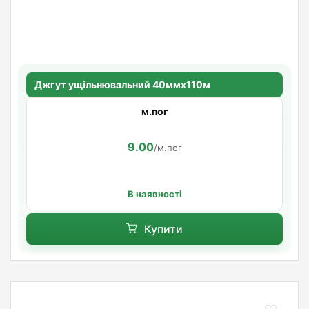
Джгут ущільнювальний 40ммх110м
м.пог
9.00
/м.пог
В наявності
Купити