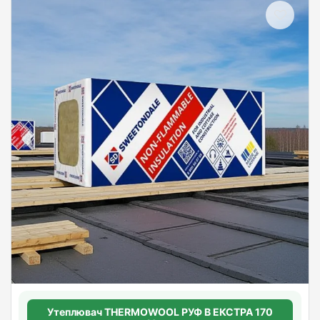
Утеплювач THERMOWOOL РУФ В ЕКСТРА 170