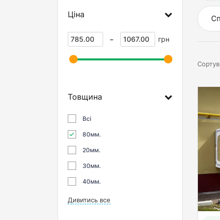
Ціна
Сп
-
грн
Сортув
Товщина
Всі
80мм.
20мм.
30мм.
40мм.
Дивитись все