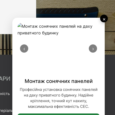
×
‹
›
АРИ
Монтаж сонячних панелей
Професійна установка сонячних панелей
ність
Гідроізоляція
на даху приватного будинку. Надійне
кріплення, точний кут нахилу,
Геотекстиль
максимальна ефективність СЕС.
теріали
Гіпсокартонні системи