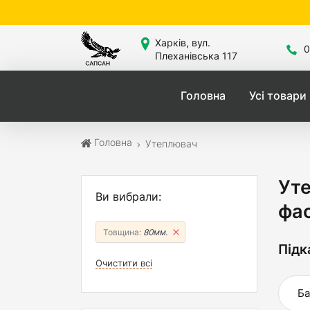
Сайт зна
Харків, вул.
0
Плеханівська 117
Головна
Усі товари
Головна
Утеплювач
Уте
Ви вибрали:
фас
Товщина:
80мм.
Підк
Очистити всі
Ба