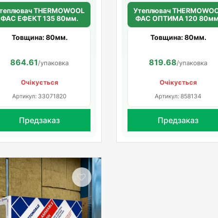
теплювач THERMOWOOL
Утеплювач THERMOWO
ФАС ЕФЕКТ 135 80мм.
ФАС ОПТИМА 120 80мм
Товщина: 80мм.
Товщина: 80мм.
864.61
819.68
/упаковка
/упаковка
Очікується
Очікується
Артикул: 33071820
Артикул: 858134
Предзаказ
Предзаказ