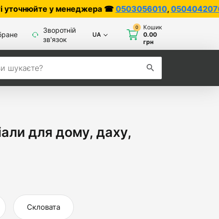
 у менеджера ☎
0503056010
,
0504042070
Кошик
0
Зворотній
бране
UA
0.00
зв'язок
грн
али для дому, даху,
Скловата