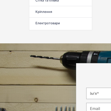
Сітка та плівка
Кріплення
Електротовари
Ім'я*
Email