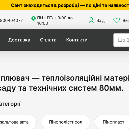
ходиться в розробці — по ціні та наявності уточнюйте
ПН - ПТ: з 9:00 до
800404077
Вхід
Ви
16:00
Доставка
Оплата
Контакти
плювач — теплоізоляційні матері
аду та технічних систем 80мм.
атегорії
зальтова вата
Пінополістирол
Пінопласт