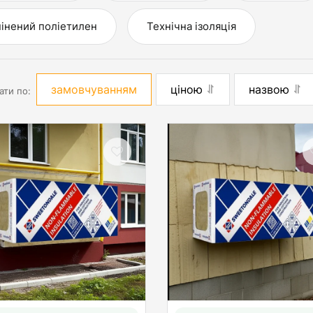
інений поліетилен
Технічна ізоляція
замовчуванням
ціною
назвою
ати по: