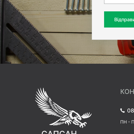
Відправ
КОН
08
ПН - П