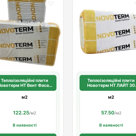
Теплоізоляційні плити
Теплоізоляційні плити
Новотерм НТ Вент Фасад
Новотерм НТ ЛАЙТ 30
80 50мм.(80кг/м3)
50мм.(30кг/м3)
м2
м2
122.25
57.50
/м2
/м2
В наявності
В наявності