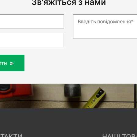
Зв'яжіться з нами
Введіть повідомлення*
ити
ТАКТИ
НАШІ ТОВ