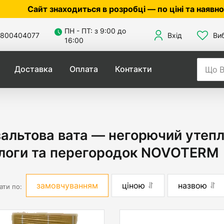
 знаходиться в розробці — по ціні та наявності уточ
ПН - ПТ: з 9:00 до
800404077
Вхід
Ви
16:00
Доставка
Оплата
Контакти
альтова вата — негорючий утепл
длоги та перегородок NOVOTERM
замовчуванням
ціною
назвою
ати по: