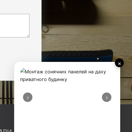
×
‹
›
АРИ