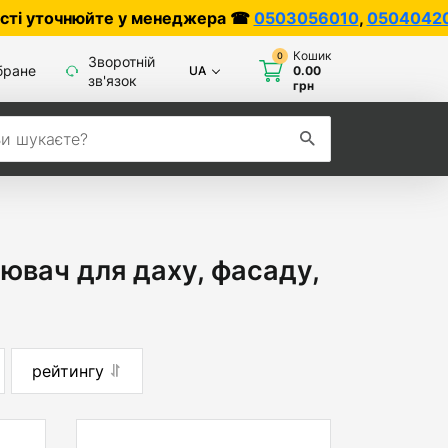
нюйте у менеджера ☎
0503056010
,
0504042070
Кошик
0
Зворотній
бране
UA
0.00
зв'язок
грн
ювач для даху, фасаду,
рейтингу