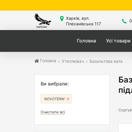
Сайт
Харків, вул.
0
Плеханівська 117
Головна
Усі товари
Головна
Утеплювач
Базальтова вата
Баз
Ви вибрали:
пі
NOVOTERM
Сортув
Очистити всі