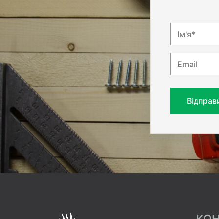
Ім'я*
Email
Відправ
КОН