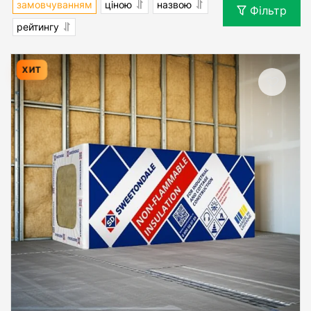
замовчуванням
ціною
назвою
Фільтр
рейтингу
ХИТ