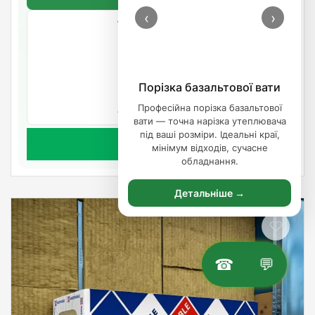
‹
›
Товщина: 70мм.
747.11
/упаковка
Порізка базальтової вати
Очікується
Професійна порізка базальтової
Артикул: 33032089
вати — точна нарізка утеплювача
під ваші розміри. Ідеальні краї,
Предзаказ
мінімум відходів, сучасне
обладнання.
Детальніше →
☎
💬