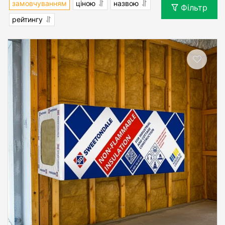
замовчуванням
ціною
назвою
Фільтр
рейтингу