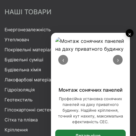
НАШІ ТОВАРИ
Енергонезалежність
×
Утеплювач
Покрівельні матеріали
‹
›
Будівельні суміші
Будівельна хімія
Лакофарбові матеріали
Гідроізоляція
Монтаж сонячних панелей
Професійна установка сонячних
Геотекстиль
панелей на даху приватного
Гіпсокартонні системи
будинку. Надійне кріплення,
точний кут нахилу, максимальна
Сітка та плівка
ефективність СЕС.
Кріплення
Детальніше →