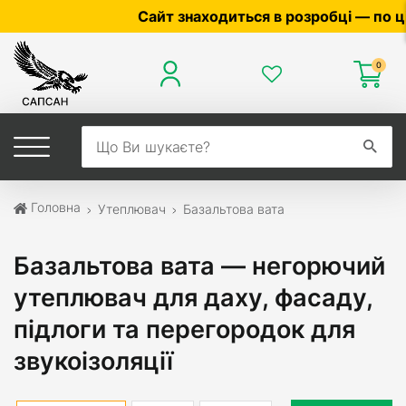
Сайт знаходиться в розробці — по ціні та наявнос
0
Головна
Утеплювач
Базальтова вата
Базальтова вата — негорючий
утеплювач для даху, фасаду,
підлоги та перегородок для
звукоізоляції