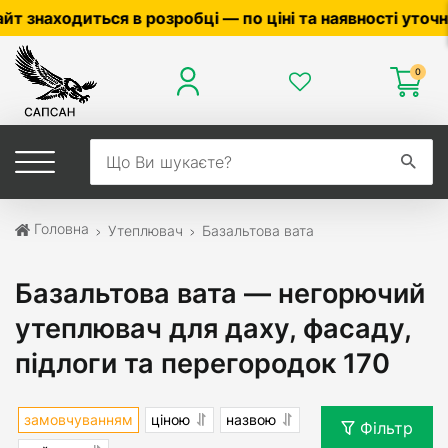
 в розробці — по ціні та наявності уточнюйте у мене
0
Головна
Утеплювач
Базальтова вата
Базальтова вата — негорючий
утеплювач для даху, фасаду,
підлоги та перегородок 170
замовчуванням
ціною
назвою
Фільтр