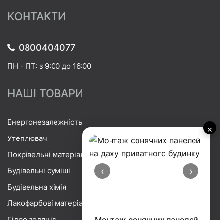
КОНТАКТИ
0800404077
ПН - ПТ: з 9:00 до 16:00
НАШІ ТОВАРИ
Енергонезалежність
×
Утеплювач
Покрівельні матеріали
‹
›
Будівельні суміші
Будівельна хімія
Лакофарбові матеріали
Гідроізоляція
Порізка базальтової вати