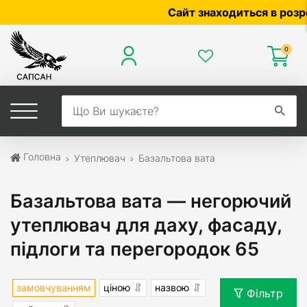
Сайт знаходиться в розробці —
0
Головна
Утеплювач
Базальтова вата
Базальтова вата — негорючий
утеплювач для даху, фасаду,
підлоги та перегородок 65
замовчуванням
ціною
назвою
Фільтр