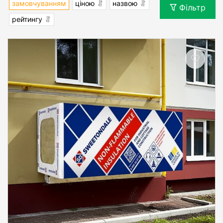
замовчуванням
ціною
назвою
Фільтр
рейтингу