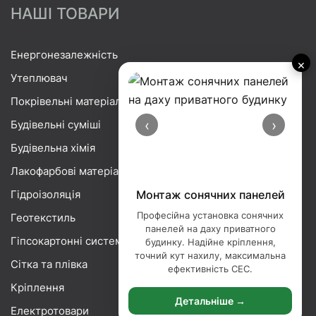
НАШІ ТОВАРИ
Енергонезалежність
×
Утеплювач
Покрівельні матеріали
‹
›
Будівельні суміші
Будівельна хімія
Лакофарбові матеріали
Гідроізоляція
Монтаж сонячних панелей
Професійна установка сонячних
Геотекстиль
панелей на даху приватного
Гіпсокартонні системи
будинку. Надійне кріплення,
точний кут нахилу, максимальна
Сітка та плівка
ефективність СЕС.
Кріплення
Детальніше →
Електротовари