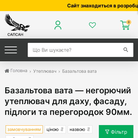
Сайт знаходиться в розробці — по цін
0
Головна
Утеплювач
Базальтова вата
Базальтова вата — негорючий
утеплювач для даху, фасаду,
підлоги та перегородок 90мм.
замовчуванням
ціною
назвою
Фільтр