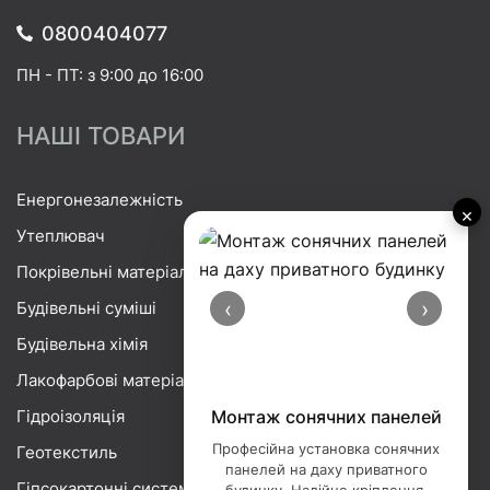
0800404077
ПН - ПТ: з 9:00 до 16:00
НАШІ ТОВАРИ
Енергонезалежність
×
Утеплювач
Покрівельні матеріали
‹
›
Будівельні суміші
Будівельна хімія
Лакофарбові матеріали
Гідроізоляція
Монтаж сонячних панелей
Професійна установка сонячних
Геотекстиль
панелей на даху приватного
Гіпсокартонні системи